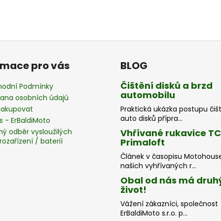
rmace pro vás
BLOG
Čištění disků a brzd
odní Podmínky
automobilu
ana osobních údajú
nakupovat
Praktická ukázka postupu čiš
auto disků přípra...
s - ErBaldiMoto
ný odběr vysloužilých
Vhřívané rukavice T
rozařízení / baterií
Primaloft
Článek v časopisu Motohous
našich vyhřívaných r...
Obal od nás má druh
život!
Vážení zákazníci, společnost
ErBaldiMoto s.r.o. p...