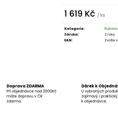
MOTORKU TCS PRIMALOFT MAN |
ULTRATECH OUT
ERBALDIMOTO
VODĚ ODOLNÉ
1 619 Kč
4 549 Kč
3 450 Kč
/ ks
Měrná
cena:
Kategorie
:
Rukavi
Záruka
:
2 roky
EAN
:
Zvolte 
Doprava ZDARMA
Dárek k Objedn
Při objednávce nad 2000Kč
U vybraných produk
máte dopravu v ČR
zajímavý i praktický
zdarma.
k objednávce.