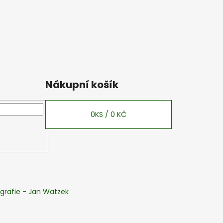
Nákupní košík
0
KS /
0 KČ
grafie - Jan Watzek