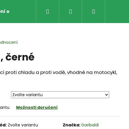
Hledat
Přihlášení
Nákupní
ní obchodu
Obchodní Podmínky
Zpětný odbě
košík
odnocení
, černé
kcí proti chladu a proti vodě, vhodné na motocykl,
iantu
Možnosti doručení
AVICE NA MOTO
ód:
Zvolte variantu
Značka:
Garibaldi