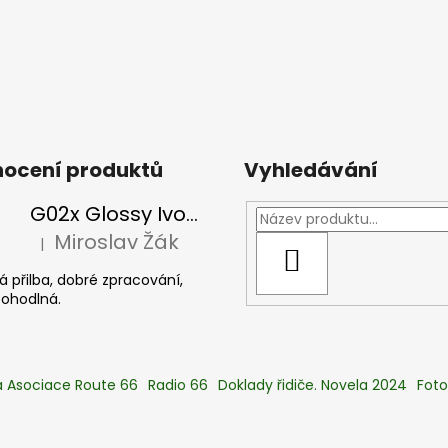
ocení produktů
Vyhledávání
G02x Glossy Ivory - Peak incl, slonová kost
Miroslav Žák
|
Hodnocení produktu je 5 z 5 hvězdiček.
HLEDAT
 přilba, dobré zpracování,
pohodlná.
 Asociace Route 66
Radio 66
Doklady řidiče. Novela 2024
Foto