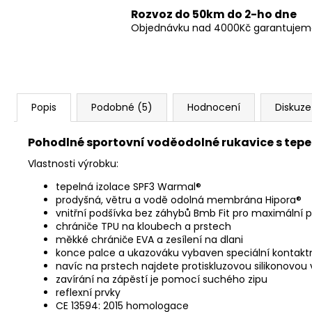
Rozvoz do 50km do 2-ho dne
Objednávku nad 4000Kč garantujeme 
Popis
Podobné (5)
Hodnocení
Diskuze
Pohodlné sportovní voděodolné rukavice s tepe
Vlastnosti výrobku:
tepelná izolace SPF3 Warmal®
prodyšná, větru a vodě odolná membrána Hipora®
vnitřní podšívka bez záhybů Bmb Fit pro maximální p
chrániče TPU na kloubech a prstech
měkké chrániče EVA a zesílení na dlani
konce palce a ukazováku vybaven speciální kontakt
navíc na prstech najdete protiskluzovou silikonovou v
zavírání na zápěstí je pomocí suchého zipu
reflexní prvky
CE 13594: 2015 homologace