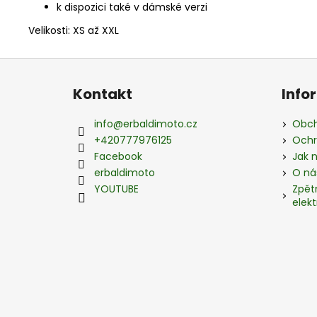
k dispozici také v dámské verzi
Velikosti: XS až XXL
Z
á
Kontakt
Info
p
a
info
@
erbaldimoto.cz
Obch
t
+420777976125
Ochr
í
Facebook
Jak 
erbaldimoto
O ná
YOUTUBE
Zpět
elekt