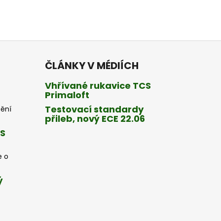
ČLÁNKY V MÉDIÍCH
Vhřívané rukavice TCS
Primaloft
Testovací standardy
tění
přileb, nový ECE 22.06
CS
e o
ý