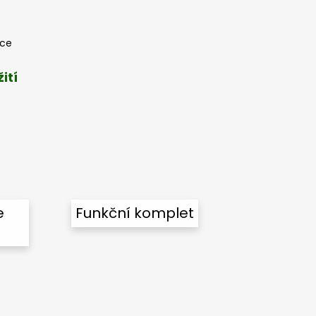
oce
ití
e
Funkční komplet