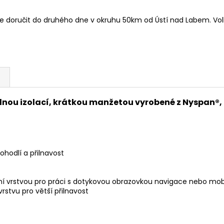
doručit do druhého dne v okruhu 50km od Ústí nad Labem. Volb
lnou izolací, krátkou manžetou vyrobené z Nyspan®
ohodlí a přilnavost
ní vrstvou pro práci s dotykovou obrazovkou navigace nebo mob
rstvu pro větší přilnavost