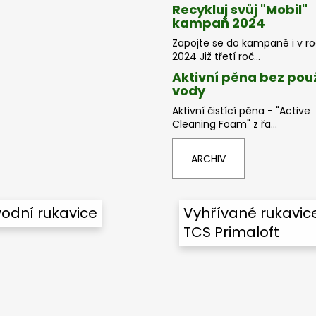
Recykluj svůj "Mobil"
kampaň 2024
Zapojte se do kampaně i v r
2024 Již třetí roč...
Aktivní pěna bez použ
vody
Aktivní čistící pěna - "Active
Cleaning Foam" z řa...
ARCHIV
odní rukavice
Vyhřívané rukavic
TCS Primaloft