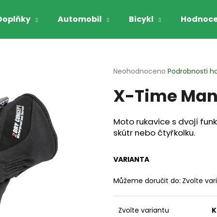
Doplňky
Automobil
Bicykl
Hodnoce
Co potřebujete najít?
Průměrné
Neohodnoceno
Podrobnosti h
hodnocení
X-Time Man
produktu
HLEDAT
je
0,0
z
Moto rukavice s dvojí fun
5
Doporučujeme
skútr nebo čtyřkolku.
hvězdiček.
VARIANTA
Můžeme doručit do:
Zvolte var
GARIBALDI VYHŘÍVANÉ RUKAVICE NA
GARIBALDI RUK
Zvolte variantu
K