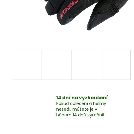
MYCÍ PROSTŘEDEK, 1LITR
324 Kč
14 dní na vyzkoušení
Pokud oblečení a helmy
nesedí, můžete je v
během 14 dnů vyměnit.