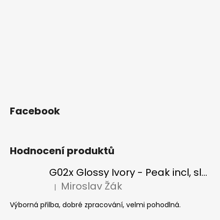
Facebook
Hodnocení produktů
G02x Glossy Ivory - Peak incl, slonová kost
Miroslav Žák
|
Hodnocení produktu je 5 z 5 hvězdiček.
Výborná přilba, dobré zpracování, velmi pohodlná.