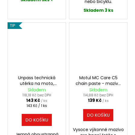
nebo bicyklu.
Skladem 3 ks
TIP
Unpass technická
Motul MC Care C5
utěrka na moto,
chain paste - mazivo
35x35cm
na řetěz, 150ml
Skladem
Skladem
118,18 Kč bez DPH
114,88 Kč bez DPH
143 Kč
139 Kč
/ ks
/ ks
Měrná
143 Kč / 1 ks
cena:
DO KOŠÍKU
DO KOŠÍKU
Vysoce výkonné mazivo
Jemná oboustranná