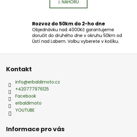
NAHORU
l
n
k
á
o
d
v
a
Rozvoz do 50km do 2-ho dne
á
c
Objednávku nad 4000Kč garantujeme
n
doručit do druhého dne v okruhu 50km od
í
í
Ústí nad Labem. Volbu vyberete v košíku.
p
r
Z
v
k
á
Kontakt
y
p
v
a
info
@
erbaldimoto.cz
ý
t
+420777976125
p
í
Facebook
i
s
erbaldimoto
u
YOUTUBE
Informace pro vás