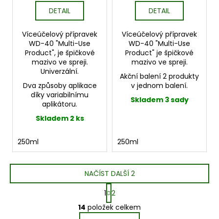
DETAIL
DETAIL
Víceúčelový přípravek
Víceúčelový přípravek
WD-40 "Multi-Use
WD-40 "Multi-Use
Product", je špičkové
Product" je špičkové
mazivo ve spreji.
mazivo ve spreji.
Univerzální.
Akční balení 2 produkty
Dva způsoby aplikace
v jednom balení.
díky variabilnímu
Skladem 3 sady
aplikátoru.
Skladem 2 ks
250ml
250ml
NAČÍST DALŠÍ 2
S
1
2
t
O
r
14
položek celkem
v
á