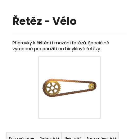
a
j
Řetěz - Vélo
í
t
?
Přípravky k čištění i mazání řetězů. Speciálně
vyrobené pro použití na bicyklové řetězy.
HLEDAT
D
o
p
o
r
Ř
u
Doporučujeme
Nejlevnější
Nejdražší
Nejprodávanější