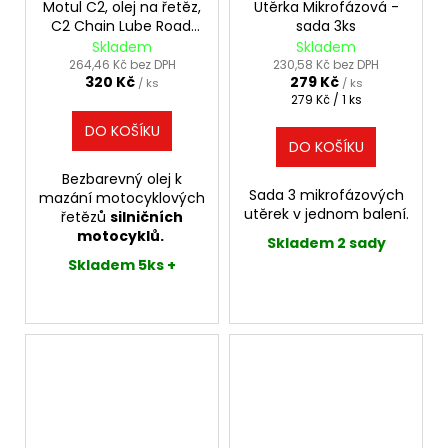
Motul C2, olej na řetěz,
Utěrka Mikrofázová -
C2 Chain Lube Road,
sada 3ks
400ml
Skladem
Skladem
264,46 Kč bez DPH
230,58 Kč bez DPH
320 Kč
279 Kč
/ ks
/ ks
Měrná
279 Kč / 1 ks
cena:
DO KOŠÍKU
DO KOŠÍKU
Bezbarevný olej k
Sada 3 mikrofázových
mazání motocyklových
utěrek v jednom balení.
řetězů
silničních
motocyklů.
Skladem 2 sady
Skladem 5ks +