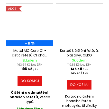
AKCE
–11 %
Motul MC Care C1 -
Kartáč k čištění řetězů,
čistič řetězů C1 chain
plastový, GEKO
clean, 400ml
Skladem
Skladem
163,64 Kč bez DPH
119,83 Kč bez DPH
198 Kč
145 Kč
/ ks
/ ks
Měrná
145 Kč / 1 ks
cena:
DO KOŠÍKU
DO KOŠÍKU
Čištění a odmaštění
Kartáč na čištění
hnacích řetězů,
všech
hnacího řetězu
typů.
motocyklu, čtyřkolky
Skladem 5ks +