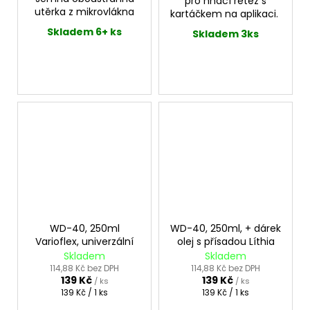
pro hnací řetěz s
utěrka z mikrovlákna
kartáčkem na aplikaci.
Skladem 6+ ks
Skladem 3ks
WD-40, 250ml
WD-40, 250ml, + dárek
Varioflex, univerzální
olej s přísadou Líthia
Skladem
Skladem
114,88 Kč bez DPH
114,88 Kč bez DPH
139 Kč
139 Kč
/ ks
/ ks
Měrná
Měrná
139 Kč / 1 ks
139 Kč / 1 ks
cena:
cena: