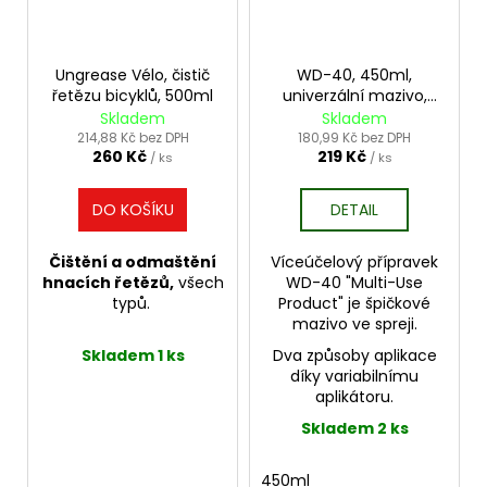
Ungrease Vélo, čistič
WD-40, 450ml,
řetězu bicyklů, 500ml
univerzální mazivo,
varioflex
Skladem
Skladem
214,88 Kč bez DPH
180,99 Kč bez DPH
260 Kč
219 Kč
/ ks
/ ks
DO KOŠÍKU
DETAIL
Čištění a odmaštění
Víceúčelový přípravek
hnacích řetězů,
všech
WD-40 "Multi-Use
typů.
Product" je špičkové
mazivo ve spreji.
Skladem 1 ks
Dva způsoby aplikace
díky variabilnímu
aplikátoru.
Skladem 2 ks
450ml