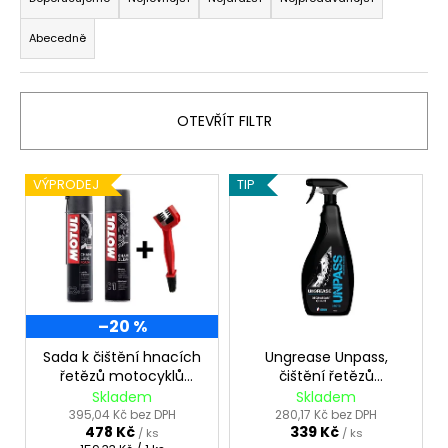
a
č
z
u
Abecedně
j
e
e
n
m
í
e
OTEVŘÍT FILTR
p
r
MUC-
V
o
VÝPRODEJ
TIP
OFF
ý
d
NANO
TECH
p
u
BIKE
i
k
CLEANER,
MYCÍ
s
t
PROSTŘEDEK,
p
1LITR
ů
–20 %
r
324
Kč
o
Sada k čištění hnacích
Ungrease Unpass,
řetězů motocyklů
čištění řetězů
d
MOTUL
motocyklů, 750ml
Skladem
Skladem
u
395,04 Kč bez DPH
280,17 Kč bez DPH
478 Kč
339 Kč
k
/ ks
/ ks