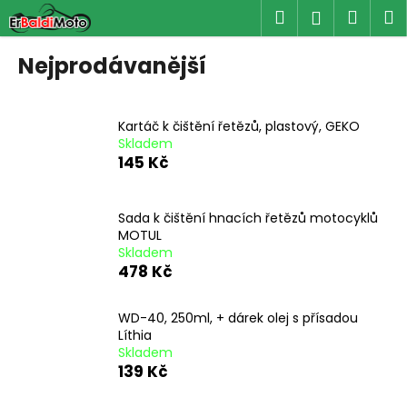
K
Přejít
Hledat
Náku
M
Přihlášen
na
o
obsah
Zpět
Zpět
košík
š
Nejprodávanější
í
C
k
o
Kartáč k čištění řetězů, plastový, GEKO
p
Skladem
145 Kč
o
t
ř
Sada k čištění hnacích řetězů motocyklů
MOTUL
e
Skladem
b
478 Kč
u
j
WD-40, 250ml, + dárek olej s přísadou
e
Líthia
Skladem
t
139 Kč
e
n