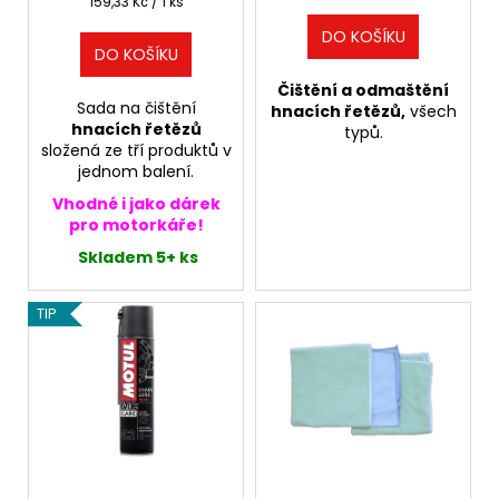
Měrná
159,33 Kč / 1 ks
t
cena:
DO KOŠÍKU
ů
DO KOŠÍKU
Čištění a odmaštění
Sada na čištění
hnacích řetězů,
všech
hnacích řetězů
typů.
složená ze tří produktů v
jednom balení.
Vhodné i jako dárek
pro motorkáře!
Skladem 5+ ks
TIP