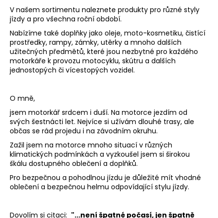
a
V našem sortimentu naleznete produkty pro různé styly
jízdy a pro všechna roční období.
j
Nabízíme také doplňky jako oleje, moto-kosmetiku, čistící
í
prostředky, rampy, zámky, utěrky a mnoho dalších
t
užitečných předmětů, které jsou nezbytné pro každého
?
motorkáře k provozu motocyklu, skútru a dalších
jednostopých či vícestopých vozidel.
O mně,
jsem motorkář srdcem i duší. Na motorce jezdím od
HLEDAT
svých šestnácti let. Nejvíce si užívám dlouhé trasy, ale
občas se rád projedu i na závodním okruhu.
Zažil jsem na motorce mnoho situací v různých
D
klimatických podmínkách a vyzkoušel jsem si širokou
škálu dostupného oblečení a doplňků.
o
p
Pro bezpečnou a pohodlnou jízdu je důležité mít vhodné
o
oblečení a bezpečnou helmu odpovídající stylu jízdy.
r
u
Dovolím si citaci:
"...
není špatné počasí, jen špatně