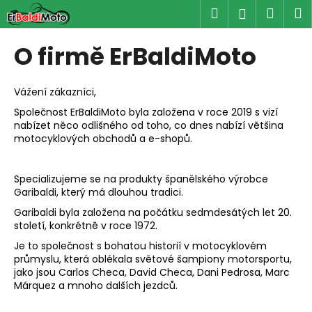
K
Přejít
Hledat
Náku
M
Přihlášen
na
o
obsah
Zpět
Zpět
košík
š
O firmě ErBaldiMoto
í
C
k
o
Vážení zákazníci,
p
Společnost ErBaldiMoto byla založena v roce 2019 s vizí
nabízet něco odlišného od toho, co dnes nabízí většina
o
motocyklových obchodů a e-shopů.
t
ř
Specializujeme se na produkty španělského výrobce
e
Garibaldi, který má dlouhou tradici.
b
Garibaldi byla založena na počátku sedmdesátých let 20.
u
století, konkrétně v roce 1972.
j
Je to společnost s bohatou historií v motocyklovém
e
průmyslu, která oblékala světové šampiony motorsportu,
t
jako jsou Carlos Checa, David Checa, Dani Pedrosa, Marc
Márquez a mnoho dalších jezdců.
e
n