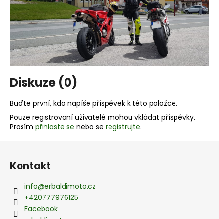
Diskuze (0)
Buďte první, kdo napíše příspěvek k této položce.
Pouze registrovaní uživatelé mohou vkládat příspěvky.
Prosím
přihlaste se
nebo se
registrujte
.
Z
á
Kontakt
p
a
info
@
erbaldimoto.cz
t
+420777976125
í
Facebook