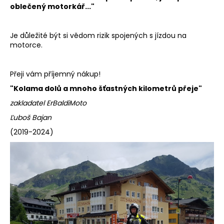
č
oblečený motorkář..."
u
j
e
Je důležité být si vědom rizik spojených s jízdou na
m
motorce.
e
Přeji vám příjemný nákup!
GARIBALDI
"Kolama dolů a mnoho šťastných kilometrů přeje"
TOURLAND
GARI
zakladatel ErBaldiMoto
–
Ľuboš Bajan
ZIMNÍ
MOTO
(2019-2024)
RUKAVICE
PRIMALOFT,
ČERNÉ
|
ERBALDIMOTO
2
698
Kč