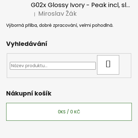
G02x Glossy Ivory - Peak incl, slonová kost
Miroslav Žák
|
Hodnocení produktu je 5 z 5 hvězdiček.
Výborná přilba, dobré zpracování, velmi pohodlná.
Vyhledávání
HLEDAT
Nákupní košík
0
KS /
0 KČ