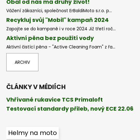
Obal od nás má druhý život!
Vážení zákazníci, společnost ErBaldiMoto s.r.o. p...
Recykluj svůj "Mobil" kampaň 2024
Zapojte se do kampaně i v roce 2024 Již třetí roč...
Aktivní pěna bez použití vody
Aktivní čistící pěna - "Active Cleaning Foam" z řa...
ARCHIV
ČLÁNKY V MÉDIÍCH
Vhřívané rukavice TCS Primaloft
Testovací standardy přileb, nový ECE 22.06
Helmy na moto