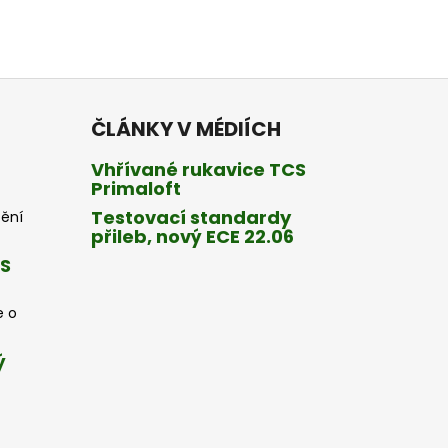
ČLÁNKY V MÉDIÍCH
Vhřívané rukavice TCS
Primaloft
Testovací standardy
tění
přileb, nový ECE 22.06
CS
e o
ý