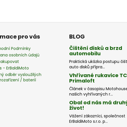
rmace pro vás
BLOG
Čištění disků a brzd
odní Podmínky
automobilu
ana osobních údajú
nakupovat
Praktická ukázka postupu čiš
auto disků přípra...
s - ErBaldiMoto
ný odběr vysloužilých
Vhřívané rukavice T
rozařízení / baterií
Primaloft
Článek v časopisu Motohous
našich vyhřívaných r...
Obal od nás má druh
život!
Vážení zákazníci, společnost
ErBaldiMoto s.r.o. p...