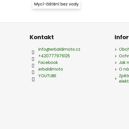
Mycí-čištění bez vody
Z
á
Kontakt
Info
p
a
info
@
erbaldimoto.cz
Obch
t
+420777976125
Ochr
í
Facebook
Jak 
erbaldimoto
O ná
YOUTUBE
Zpět
elekt