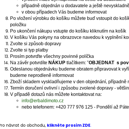
MOTORKU TCS PRIMALOFT MAN |
ULTRATECH OUT
ERBALDIMOTO
VODĚ ODOLNÉ
případně objednán u dodavatele a ještě nevyskladn
v obou případech Vás budeme informovat
4 549 Kč
3 450 Kč
Po vložení výrobku do košíku můžete buď vstoupit do košík
položku
Po ukončení nákupu vstupte do košíku kliknutím na košík
V košíku Vás pokyny na obrazovce navedou k vyplnění kon
Zvolte si způsob dopravy
Zvolte si typ platby
Prosím potvrďte všechny povinné políčka
Na závěr potvrdíte
NÁKUP
tlačítkem: "
OBJEDNAT s povin
Odeslanou objednávku budeme obratem připravovat k vyří
budeme neprodleně informovat
Zboží skladem vyskladňujeme v den objednání, případně 
Termín doručení ovlivní i způsobu zvolené dopravy - většin
V případě dotazů nás můžete kontaktovat na:
info@erbaldimoto.cz
nebo telefonem: +420 777 976 125 - Pondělí až Páte
Pro návrat do obchodu,
klikněte prosím ZDE
.