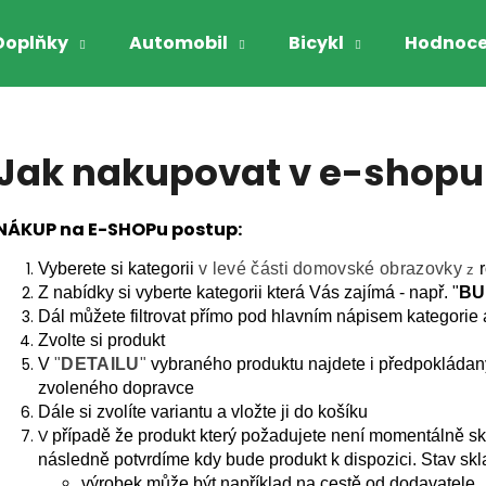
Doplňky
Automobil
Bicykl
Hodnoce
Co potřebujete najít?
Jak nakupovat v e-shopu
HLEDAT
NÁKUP na E-SHOPu postup:
Vyberete si kategorii
v levé části domovské obrazovky
r
z
Doporučujeme
Z nabídky si vyberte kategorii která Vás zajímá - např. "
BU
Dál můžete filtrovat přímo pod hlavním nápisem kategorie a
Zvolte si produkt
V
"
DETAILU
"
vybraného produktu najdete i předpokládan
zvoleného dopravce
Dále si zvolíte variantu a vložte ji do košíku
případě že produkt který požadujete není momentálně s
V
následně potvrdíme kdy bude produkt k dispozici. Stav skl
GARIBALDI VYHŘÍVANÉ RUKAVICE NA
GARIBALDI RUK
výrobek může být například na cestě od dodavatele