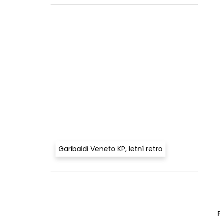
MYCÍ PROSTŘEDEK, 1LITR
l
324 Kč
Garibaldi Veneto KP, letní retro