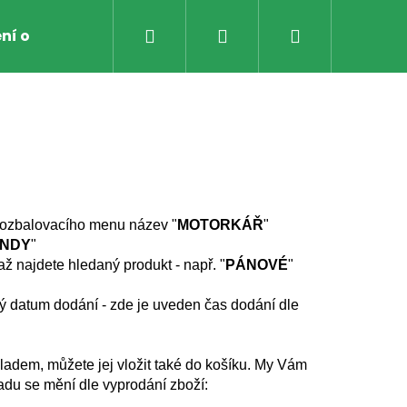
Hledat
Přihlášení
Nákupní
ní obchodu
Obchodní Podmínky
Zpětný odbě
košík
ozbalovacího menu název "
MOTORKÁŘ
"
NDY
"
ž najdete hledaný produkt - např. "
PÁNOVÉ
"
ý datum dodání - zde je uveden čas dodání dle
kladem, můžete jej
vložit také do košíku. My Vám
adu se mění dle vyprodání zboží:
AVICE NA MOTO