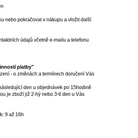
DRY PRIMALOFT-100%
ěn
u nebo pokračovat v nákupu a vložit další
taktních údajů včetně e-mailu a telefonu
ností platby"
zení - o změnách a termínech doručení Vás
následující den u objednávek po 15hodině
ou je zboží již 2-hý nebo 3-tí den u Vás
k: 9 až 16h