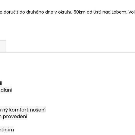
doručit do druhého dne v okruhu 50km od Ústí nad Labem. Volb
i
dlani
borný komfort nošení
m provedení
tráním