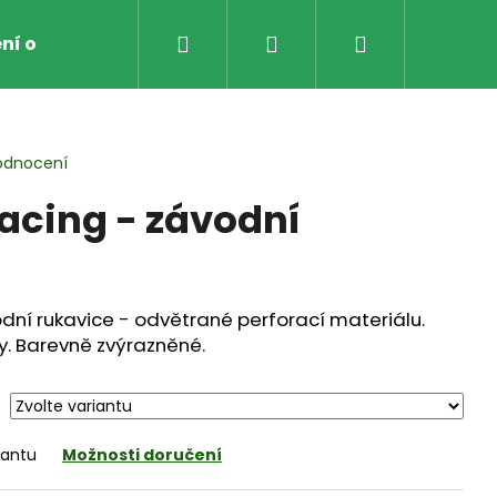
Hledat
Přihlášení
Nákupní
ní obchodu
Obchodní Podmínky
Zpětný odbě
košík
odnocení
acing - závodní
odní rukavice - odvětrané perforací materiálu.
y. Barevně zvýrazněné.
iantu
Možnosti doručení
AVICE NA MOTO