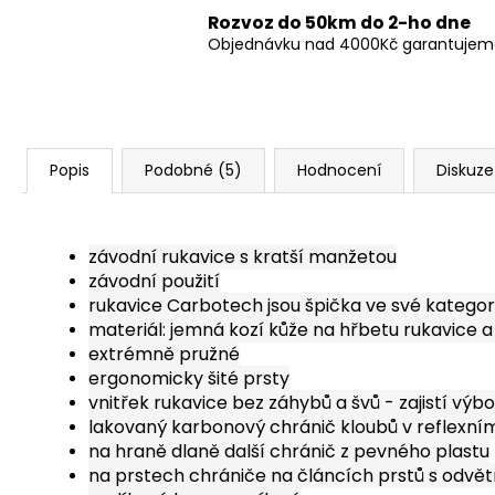
Rozvoz do 50km do 2-ho dne
Objednávku nad 4000Kč garantujeme 
Popis
Podobné (5)
Hodnocení
Diskuze
závodní rukavice s kratší manžetou
závodní použití
rukavice Carbotech jsou špička ve své kategori
materiál: jemná kozí kůže na hřbetu rukavice a 
extrémně pružné
ergonomicky šité prsty
vnitřek rukavice bez záhybů a švů - zajistí vý
lakovaný karbonový chránič kloubů v reflexní
na hraně dlaně další chránič z pevného plastu
na prstech chrániče na článcích prstů s odvě