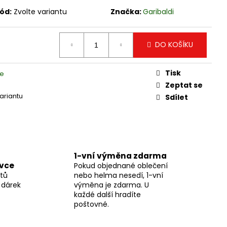
DRY PRIMALOFT-100%
ód:
Zvolte variantu
Značka:
Garibaldi
DO KOŠÍKU
Tisk
ce
Zeptat se
variantu
Sdílet
1-vní výměna zdarma
ávce
Pokud objednané oblečení
tů
nebo helma nesedí, 1-vní
 dárek
výměna je zdarma. U
každé další hradíte
poštovné.