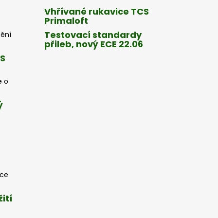
Vhřívané rukavice TCS
Primaloft
Testovací standardy
tění
přileb, nový ECE 22.06
CS
e o
ý
oce
ití