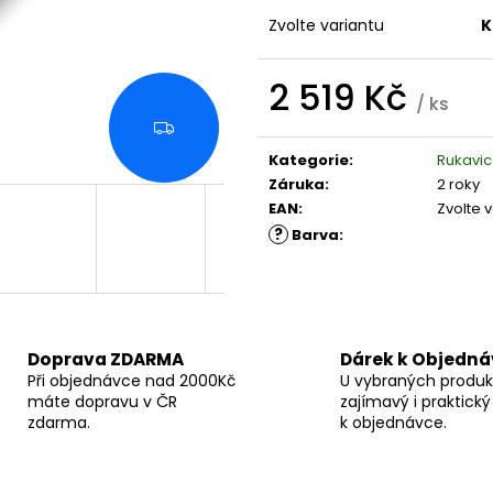
MOTORKU TCS PRIMALOFT MAN |
ULTRATECH OUT
ERBALDIMOTO
VODĚ ODOLNÉ
Zvolte variantu
K
4 549 Kč
3 450 Kč
2 519 Kč
/ ks
Měrná
Z
cena:
D
Kategorie
:
Rukavi
A
Záruka
:
2 roky
R
M
EAN
:
Zvolte 
A
?
Barva
:
Doprava ZDARMA
Dárek k Objedn
Při objednávce nad 2000Kč
U vybraných produk
máte dopravu v ČR
zajímavý i praktický
zdarma.
k objednávce.