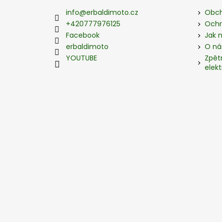
a
info
@
erbaldimoto.cz
Obch
t
+420777976125
Ochr
í
Facebook
Jak 
erbaldimoto
O ná
YOUTUBE
Zpět
elekt