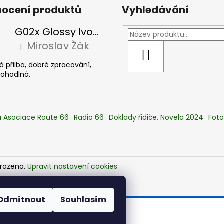
ocení produktů
Vyhledávání
G02x Glossy Ivory - Peak incl, slonová kost
Miroslav Žák
|
Hodnocení produktu je 5 z 5 hvězdiček.
HLEDAT
 přilba, dobré zpracování,
pohodlná.
 Asociace Route 66
Radio 66
Doklady řidiče. Novela 2024
Foto
hrazena.
Upravit nastavení cookies
Odmítnout
Souhlasím