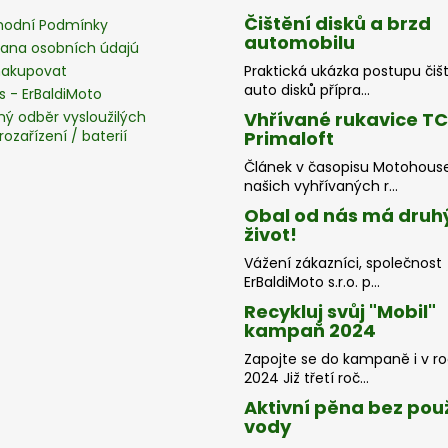
Čištění disků a brzd
odní Podmínky
automobilu
ana osobních údajú
nakupovat
Praktická ukázka postupu čiš
auto disků přípra...
s - ErBaldiMoto
ný odběr vysloužilých
Vhřívané rukavice T
rozařízení / baterií
Primaloft
Článek v časopisu Motohous
našich vyhřívaných r...
Obal od nás má druh
život!
Vážení zákazníci, společnost
ErBaldiMoto s.r.o. p...
Recykluj svůj "Mobil"
kampaň 2024
Zapojte se do kampaně i v r
2024 Již třetí roč...
Aktivní pěna bez použ
vody