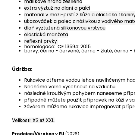
malíkové hrana zesílená
extra výztuž na dlaní a palci
materiál v mezi-prstí z kůže a elastické tkanin
ukazováček a palec z nášivkou z vodivého mat
dlaň vyztužená silikonovou vrstvou
elastická manžeta
reflexní prvky
homologace:
CE 13594: 2015
barvy: černo - červené, černo - žluté, černo - 
Údržba:
Rukavice otřeme vodou lehce navlhčeným hadř
Necháme volně vyschnout na vzduchu
následně krouživým pohybem naneseme přípra
případně můžete použít přípravek na kůži v s
závěrem můžeme rukavice impregnovat přípr
Velikosti: XS až XXL
Prodejce/Výrobce v EU
(2026)