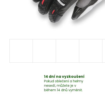
MYCÍ PROSTŘEDEK, 1LITR
324 Kč
14 dní na vyzkoušení
Pokud oblečení a helmy
nesedí, můžete je v
během 14 dnů vyměnit.