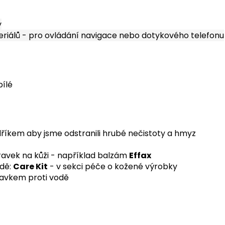
y
eriálů - pro ovládání navigace nebo dotykového telefonu
bílé
íkem aby jsme odstranili hrubé nečistoty a hmyz
vek na kůži - například balzám
Effax
adě:
Care Kit
- v sekci péče o kožené výrobky
avkem proti vodě