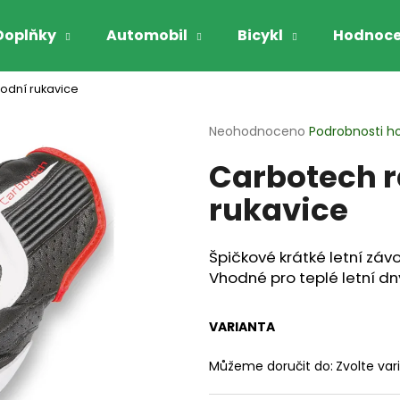
Doplňky
Automobil
Bicykl
Hodnoce
odní rukavice
Co potřebujete najít?
Průměrné
Neohodnoceno
Podrobnosti h
hodnocení
Carbotech r
produktu
HLEDAT
je
rukavice
0,0
z
5
Doporučujeme
hvězdiček.
Špičkové krátké letní záv
Vhodné pro teplé letní dn
VARIANTA
Můžeme doručit do:
Zvolte var
GARIBALDI VYHŘÍVANÉ RUKAVICE NA
GARIBALDI RUK