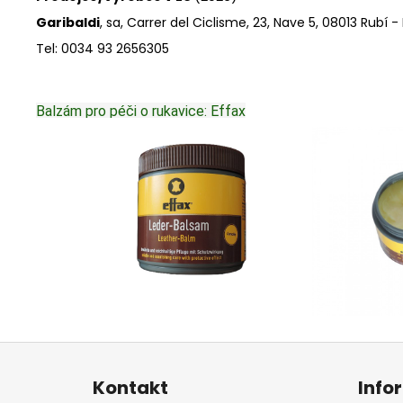
Garibaldi
, sa, Carrer del Ciclisme, 23, Nave 5, 08013 Rubí 
Tel: 0034 93 2656305
Balzám pro péči o rukavice: Effax
Z
á
Kontakt
Info
p