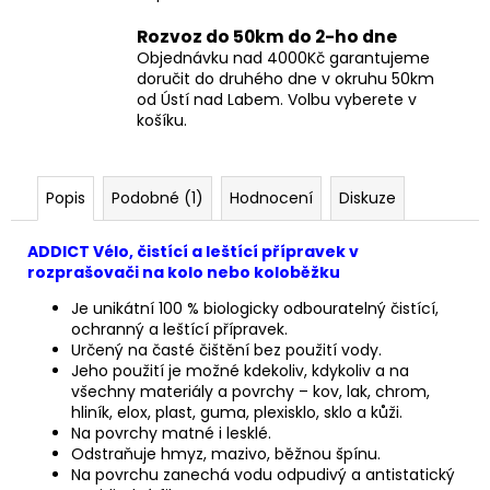
Rozvoz do 50km do 2-ho dne
Objednávku nad 4000Kč garantujeme
doručit do druhého dne v okruhu 50km
od Ústí nad Labem. Volbu vyberete v
košíku.
Popis
Podobné (1)
Hodnocení
Diskuze
ADDICT Vélo, čistící a leštící přípravek v
rozprašovači na kolo nebo koloběžku
Je unikátní 100 % biologicky odbouratelný čistící,
ochranný a leštící přípravek.
Určený na časté čištění bez použití vody.
Jeho použití je možné kdekoliv, kdykoliv a na
všechny materiály a povrchy – kov, lak, chrom,
hliník, elox, plast, guma, plexisklo, sklo a kůži.
Na povrchy matné i lesklé.
Odstraňuje hmyz, mazivo, běžnou špínu.
Na povrchu zanechá vodu odpudivý a antistatický