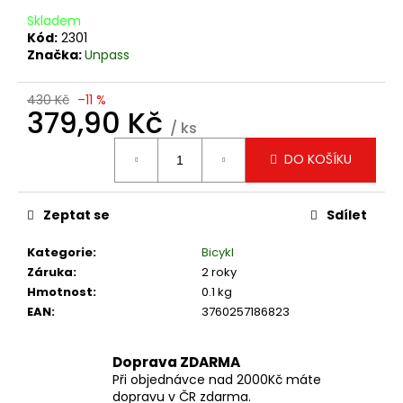
č
u
Skladem
Kód:
2301
j
Značka:
Unpass
e
m
e
430 Kč
–11 %
379,90 Kč
/ ks
Měrná
SADA
DO KOŠÍKU
cena:
K
ČIŠTĚNÍ
HNACÍCH
ŘETĚZŮ
Zeptat se
Sdílet
MOTOCYKLŮ
MOTUL
Kategorie
:
Bicykl
478
Záruka
:
2 roky
Kč
Hmotnost
:
0.1 kg
EAN
:
3760257186823
Doprava ZDARMA
Při objednávce nad 2000Kč máte
dopravu v ČR zdarma.