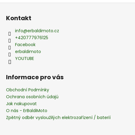
Z
á
Kontakt
p
a
info
@
erbaldimoto.cz
t
+420777976125
í
Facebook
erbaldimoto
YOUTUBE
Informace pro vás
Obchodní Podmínky
Ochrana osobních údajú
Jak nakupovat
O nás - ErBaldiMoto
Zpětný odběr vysloužilých elektrozařízení / baterií