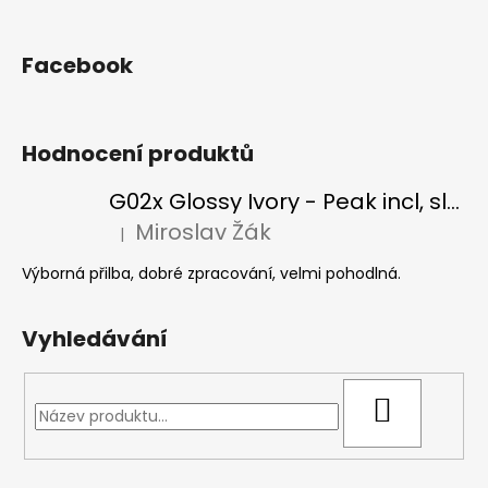
Facebook
Hodnocení produktů
G02x Glossy Ivory - Peak incl, slonová kost
Miroslav Žák
|
Hodnocení produktu je 5 z 5 hvězdiček.
Výborná přilba, dobré zpracování, velmi pohodlná.
Vyhledávání
HLEDAT