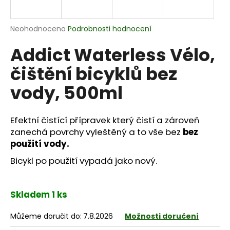
a
j
Průměrné
Neohodnoceno
Podrobnosti hodnocení
í
hodnocení
Addict Waterless Vélo,
produktu
t
je
?
čištění bicyklů bez
0,0
z
vody, 500ml
5
hvězdiček.
Efektní čistící přípravek který čistí a zároveň
HLEDAT
zanechá povrchy vyleštěný a to vše bez
bez
použití vody.
Bicykl po použití vypadá jako nový.
D
o
p
Skladem 1 ks
o
r
Můžeme doručit do:
7.8.2026
Možnosti doručení
u