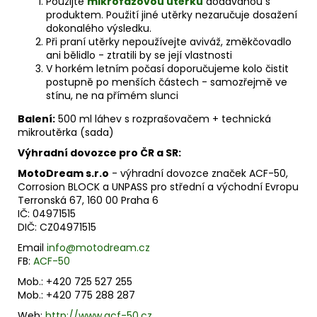
Použijte
mikrofázovou utěrku
dodávanou s
produktem. Použití jiné utěrky nezaručuje dosažení
dokonalého výsledku.
Při praní utěrky nepoužívejte aviváž, změkčovadlo
ani bělidlo - ztratili by se její vlastnosti
V horkém letním počasí doporučujeme kolo čistit
postupně po menších částech - samozřejmě ve
stínu, ne na přímém slunci
Balení:
500 ml láhev s rozprašovačem + technická
mikroutěrka (sada)
Výhradní dovozce pro ČR a SR:
MotoDream s.r.o
- výhradní dovozce značek ACF-50,
Corrosion BLOCK a UNPASS pro střední a východní Evropu
Terronská 67, 160 00 Praha 6
IČ: 04971515
DIČ: CZ04971515
Email
info@motodream.cz
FB:
ACF-50
Mob.: +420 725 527 255
Mob.: +420 775 288 287
Web:
http://www.acf-50.cz