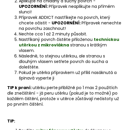
Aplikujte na chladný a suchý povrch -
UPOZORNĚNÍ:
Přípravek neaplikujte na přímém
slunci!
Přípravek ADDICT nastříkejte na povrch, který
chcete očistit -
UPOZORNĚNÍ:
Přípravek nenechte
na povrchu zaschnout!
Nechte cca 1 až 2 minuty působit.
Nastříkaný povrch čistěte přiloženou
technickou
utěrkou z mikrovlákna
stranou s krátkým
vlasem.
Následně, to stejnou utěrkou, ale stranou s
dlouhým vlasem setřete povrch do sucha a
doleštěte.
Pokud je utěrka přípravkem už příliš nasáknutá a
špinavá vyperte ji
TIP k praní:
utěrku perte
přibližně po 1 max 2 použitích
dle znečištění - já peru utěrku (pokud je to možné) po
každém čištění, protože v utěrce zůstávají nečistoty už
po prvním čištění.
TIP: