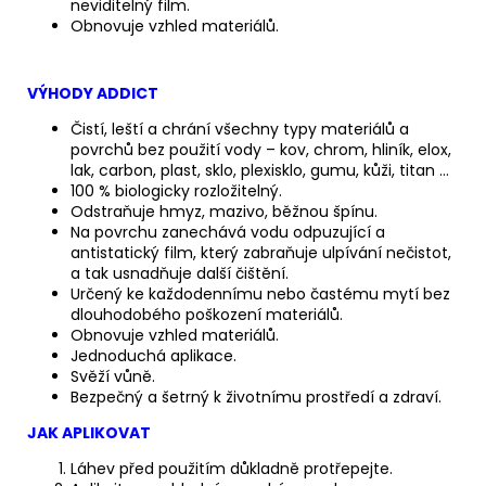
neviditelný film.
Obnovuje vzhled materiálů.
VÝHODY ADDICT
Čistí, leští a chrání všechny typy materiálů a
povrchů bez použití vody – kov, chrom, hliník, elox,
lak, carbon, plast, sklo, plexisklo, gumu, kůži, titan …
100 % biologicky rozložitelný.
Odstraňuje hmyz, mazivo, běžnou špínu.
Na povrchu zanechává vodu odpuzující a
antistatický film, který zabraňuje ulpívání nečistot,
a tak usnadňuje další čištění.
Určený ke každodennímu nebo častému mytí bez
dlouhodobého poškození materiálů.
Obnovuje vzhled materiálů.
Jednoduchá aplikace.
Svěží vůně.
Bezpečný a šetrný k životnímu prostředí a zdraví.
JAK APLIKOVAT
Láhev před použitím důkladně protřepejte.