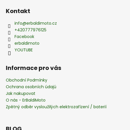
á
Kontakt
p
a
info
@
erbaldimoto.cz
t
+420777976125
í
Facebook
erbaldimoto
YOUTUBE
Informace pro vás
Obchodní Podmínky
Ochrana osobních údajú
Jak nakupovat
O nás - ErBaldiMoto
Zpětný odběr vysloužilých elektrozařízení / baterií
BLOG