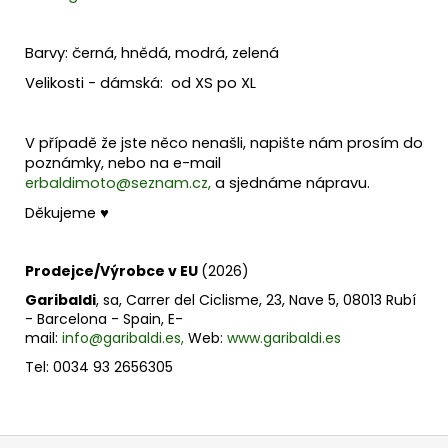
Barvy: černá, hnědá, modrá, zelená
Velikosti - dámská: od XS po XL
V případě že jste něco nenašli, napište nám prosím do
poznámky, nebo na e-mail
erbaldimoto@seznam.cz,
a sjednáme nápravu.
Děkujeme ♥
Prodejce/Výrobce v EU
(2026)
Garibaldi
, sa, Carrer del Ciclisme, 23, Nave 5, 08013 Rubí
- Barcelona - Spain, E-
mail:
info@garibaldi.es,
Web:
www.garibaldi.es
Tel: 0034 93 2656305
Z