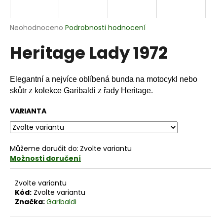
R
a
j
Průměrné
Neohodnoceno
Podrobnosti hodnocení
M
í
hodnocení
Heritage Lady 1972
produktu
t
A
je
?
0,0
z
Elegantní a nejvíce oblíbená bunda na motocykl nebo
5
skůtr z kolekce Garibaldi z řady Heritage.
hvězdiček.
VARIANTA
HLEDAT
Můžeme doručit do:
Zvolte variantu
D
Možnosti doručení
o
p
Zvolte variantu
o
Kód:
Zvolte variantu
r
Značka:
Garibaldi
u