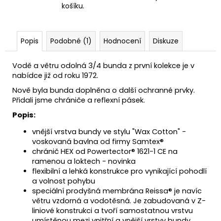
košíku.
Popis
Podobné (1)
Hodnocení
Diskuze
Vodě a větru odolná 3/4 bunda z první kolekce je v
nabídce již od roku 1972.
Nově byla bunda doplněna o další ochranné prvky.
Přidali jsme chrániče a reflexní pásek.
Popis:
vnější vrstva bundy ve stylu "Wax Cotton" -
voskovaná bavlna od firmy Samtex®
chránič HEX od Powertector® 1621-1 CE na
ramenou a loktech - novinka
flexibilní a lehká konstrukce pro vynikající pohodlí
a volnost pohybu
speciální prodyšná membrána Reissa® je navíc
větru vzdorná a vodotěsná. Je zabudovaná v Z-
liniové konstrukci a tvoří samostatnou vrstvu
umístěnou mezi vnitřní a vnější vrstvy bundy