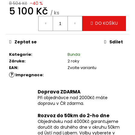
č
8 504 Kč
–40 %
u
5 100 Kč
/ ks
j
Měrná
e
DO KOŠÍKU
cena:
m
e
Zeptat se
Sdílet
MOKA
Kategorie
:
Bunda
RACER,
Záruka
:
2 roky
ČERNÁ,
DÁMSKÁ
EAN
:
Zvolte variantu
?
7
Impregnace
:
299
Kč
Doprava ZDARMA
Při objednávce nad 2000Kč máte
dopravu v ČR zdarma.
Rozvoz do 50km do 2-ho dne
Objednávku nad 4000Kč garantujeme
doručit do druhého dne v okruhu 50km
od Ústí nad Labem. Volbu vyberete v