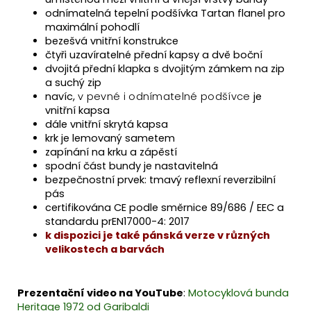
odnímatelná tepelní podšívka Tartan flanel pro
maximální pohodlí
bezešvá vnitřní konstrukce
čtyři uzavíratelné přední kapsy a dvě boční
dvojitá přední klapka s dvojitým zámkem na zip
a suchý zip
navíc,
v pevné i odnímatelné podšívce
je
vnitřní kapsa
dále vnitřní skrytá kapsa
krk je lemovaný sametem
zapínání na krku a zápěstí
spodní část bundy je nastavitelná
bezpečnostní prvek: tmavý reflexní reverzibilní
pás
certifikována CE podle směrnice 89/686 / EEC a
standardu prEN17000-4: 2017
k dispozici je také pánská verze v různých
velikostech a barvách
Prezentační video na YouTube
:
Motocyklová bunda
Heritage 1972 od Garibaldi