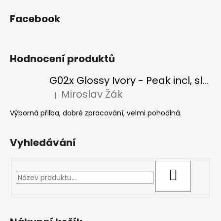
Facebook
Hodnocení produktů
G02x Glossy Ivory - Peak incl, slonová kost
Miroslav Žák
|
Hodnocení produktu je 5 z 5 hvězdiček.
Výborná přilba, dobré zpracování, velmi pohodlná.
Vyhledávání
HLEDAT