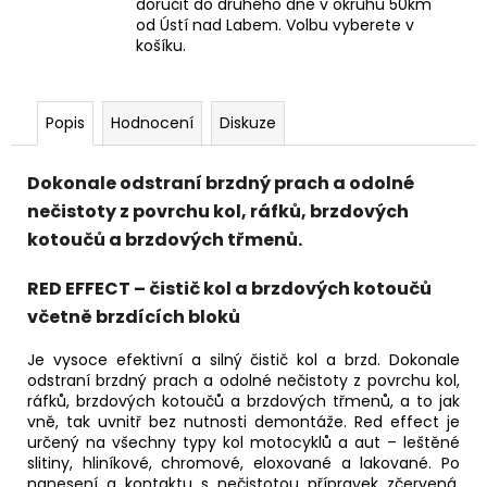
doručit do druhého dne v okruhu 50km
od Ústí nad Labem. Volbu vyberete v
košíku.
Popis
Hodnocení
Diskuze
Dokonale odstraní brzdný prach a odolné
nečistoty z povrchu kol, ráfků, brzdových
kotoučů a brzdových třmenů.
RED EFFECT – čistič kol a brzdových kotoučů
včetně brzdících bloků
Je vysoce efektivní a silný čistič kol a brzd. Dokonale
odstraní brzdný prach a odolné nečistoty z povrchu kol,
ráfků, brzdových kotoučů a brzdových třmenů, a to jak
vně, tak uvnitř bez nutnosti demontáže. Red effect je
určený na všechny typy kol motocyklů a aut – leštěné
slitiny, hliníkové, chromové, eloxované a lakované. Po
nanesení a kontaktu s nečistotou přípravek zčervená.