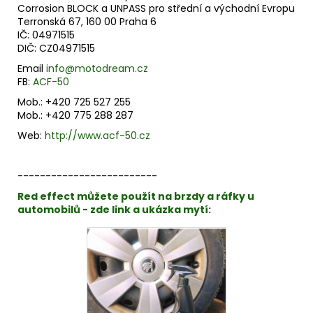
Corrosion BLOCK a UNPASS pro střední a východní Evropu
Terronská 67, 160 00 Praha 6
IČ: 04971515
DIČ: CZ04971515
Email
info@motodream.cz
FB:
ACF-50
Mob.: +420 725 527 255
Mob.: +420 775 288 287
Web:
http://www.acf-50.cz
-------------------------
Red effect můžete použít na brzdy a ráfky u
automobilů - zde link a ukázka mytí: