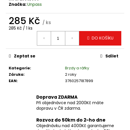
č
Značka:
Unpass
u
j
285 Kč
e
/ ks
m
Měrná
285 Kč / 1 ks
e
cena:
DO KOŠÍKU
GARIBALDI
VYHŘÍVANÉ
Zeptat se
Sdílet
RUKAVICE
NA
Kategorie
:
Brzdy a ráfky
MOTORKU
TCS
Záruka
:
2 roky
PRIMALOFT
EAN
:
3760257187899
MAN
|
ERBALDIMOTO
Doprava ZDARMA
4
Při objednávce nad 2000Kč máte
549
dopravu v ČR zdarma.
Kč
Rozvoz do 50km do 2-ho dne
Objednávku nad 4000Kč garantujeme