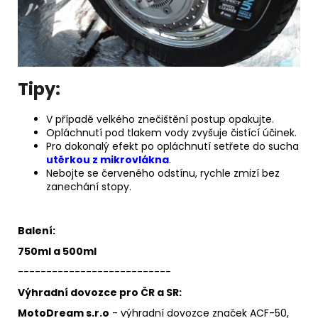
Tipy:
V případě velkého znečištění postup opakujte.
Opláchnutí pod tlakem vody zvyšuje čistící účinek.
Pro dokonalý efekt po opláchnutí setřete do sucha
utěrkou z mikrovlákna
.
Nebojte se červeného odstínu, rychle zmizí bez
zanechání stopy.
Balení:
750ml a 500ml
---------------------------
Výhradní dovozce pro ČR a SR:
MotoDream s.r.o
- výhradní dovozce značek ACF-50,