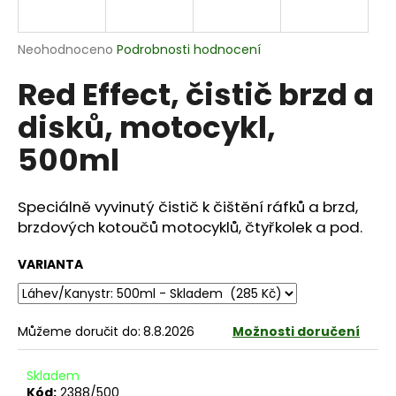
a
j
Průměrné
Neohodnoceno
Podrobnosti hodnocení
í
hodnocení
Red Effect, čistič brzd a
produktu
t
je
?
disků, motocykl,
0,0
z
500ml
5
hvězdiček.
Speciálně vyvinutý čistič k čištění ráfků a brzd,
HLEDAT
brzdových kotoučů motocyklů, čtyřkolek a pod.
VARIANTA
D
o
p
Můžeme doručit do:
8.8.2026
Možnosti doručení
o
r
Skladem
u
Kód:
2388/500