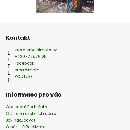
Z
á
Kontakt
p
a
info
@
erbaldimoto.cz
t
+420777976125
í
Facebook
erbaldimoto
YOUTUBE
Informace pro vás
Obchodní Podmínky
Ochrana osobních údajú
Jak nakupovat
O nás - ErBaldiMoto