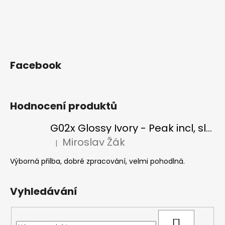
Facebook
Hodnocení produktů
G02x Glossy Ivory - Peak incl, slonová kost
Miroslav Žák
|
Hodnocení produktu je 5 z 5 hvězdiček.
Výborná přilba, dobré zpracování, velmi pohodlná.
Vyhledávání
HLEDAT