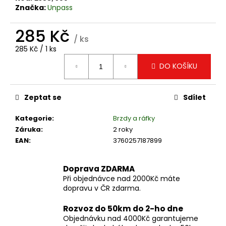
č
Značka:
Unpass
u
j
285 Kč
e
/ ks
m
Měrná
285 Kč / 1 ks
e
cena:
DO KOŠÍKU
UNPASS
EXHAUST
Zeptat se
Sdílet
PIPES
KIT
Kategorie
:
Brzdy a ráfky
-
SADA
Záruka
:
2 roky
EAN
:
3760257187899
699
Kč
Doprava ZDARMA
Při objednávce nad 2000Kč máte
dopravu v ČR zdarma.
Rozvoz do 50km do 2-ho dne
Objednávku nad 4000Kč garantujeme