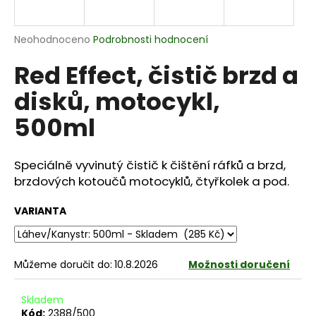
a
j
Průměrné
Neohodnoceno
Podrobnosti hodnocení
í
hodnocení
Red Effect, čistič brzd a
produktu
t
je
?
disků, motocykl,
0,0
z
500ml
5
hvězdiček.
Speciálně vyvinutý čistič k čištění ráfků a brzd,
HLEDAT
brzdových kotoučů motocyklů, čtyřkolek a pod.
VARIANTA
D
o
p
Můžeme doručit do:
10.8.2026
Možnosti doručení
o
r
Skladem
u
Kód:
2388/500