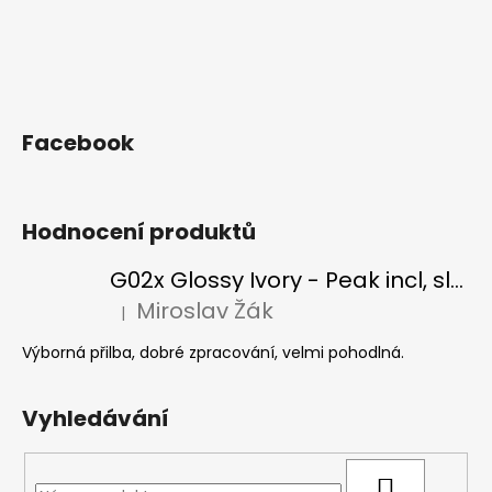
Facebook
Hodnocení produktů
G02x Glossy Ivory - Peak incl, slonová kost
Miroslav Žák
|
Hodnocení produktu je 5 z 5 hvězdiček.
Výborná přilba, dobré zpracování, velmi pohodlná.
Vyhledávání
HLEDAT