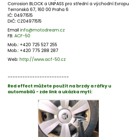
Corrosion BLOCK a UNPASS pro střední a východní Evropu
Terronská 67, 160 00 Praha 6
IČ: 04971515
DIČ: CZ04971515
Email
info@motodream.cz
FB:
ACF-50
Mob.: +420 725 527 255
Mob.: +420 775 288 287
Web:
http://www.acf-50.cz
-------------------------
Red effect můžete použít na brzdy a ráfky u
automobilů - zde link a ukázka mytí: