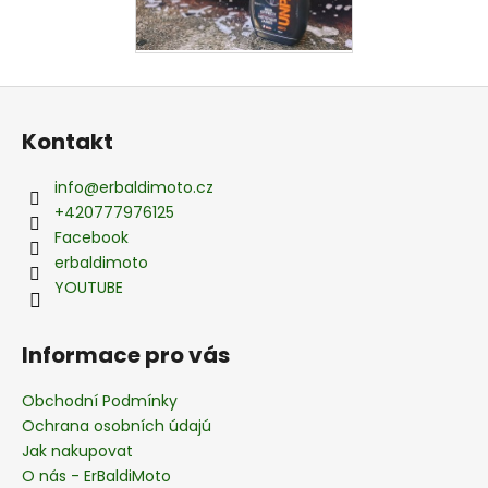
Z
á
Kontakt
p
a
info
@
erbaldimoto.cz
t
+420777976125
í
Facebook
erbaldimoto
YOUTUBE
Informace pro vás
Obchodní Podmínky
Ochrana osobních údajú
Jak nakupovat
O nás - ErBaldiMoto