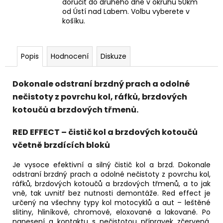
doručit do druhého dne v okruhu 50km
od Ústí nad Labem. Volbu vyberete v
košíku.
Popis
Hodnocení
Diskuze
Dokonale odstraní brzdný prach a odolné
nečistoty z povrchu kol, ráfků, brzdových
kotoučů a brzdových třmenů.
RED EFFECT – čistič kol a brzdových kotoučů
včetně brzdících bloků
Je vysoce efektivní a silný čistič kol a brzd. Dokonale
odstraní brzdný prach a odolné nečistoty z povrchu kol,
ráfků, brzdových kotoučů a brzdových třmenů, a to jak
vně, tak uvnitř bez nutnosti demontáže. Red effect je
určený na všechny typy kol motocyklů a aut – leštěné
slitiny, hliníkové, chromové, eloxované a lakované. Po
nanesení a kontaktu s nečistotou přípravek zčervená.