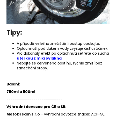
Tipy:
V případě velkého znečištění postup opakujte.
Opláchnutí pod tlakem vody zvyšuje čistící účinek.
Pro dokonalý efekt po opláchnutí setřete do sucha
utěrkou z mikrovlákna
.
Nebojte se červeného odstínu, rychle zmizí bez
zanechání stopy.
Balení:
750ml a 500ml
---------------------------
Výhradní dovozce pro ČR a SR:
MotoDream s.r.o
- výhradní dovozce značek ACF-50,