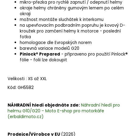
mikro-přezka pro rychlé zapnutí / odepnutí helmy
okraje helmy chráněny gumovým lemem po celém
okraji
možnost montáže sluchátek k interkomu
na upevňovacím podbradním popruhu je kovový D-
kroužek pro zamčení helmy k motorce - poslední
fotka
homologace dle Evropských norem
barevná variace modelů G20
Pinlock® Prepared
- připraveno pro použití Pinlock®
fólie - folii lze dokoupit
Velikosti : XS až XXL
Kód: GH5582
NÁHRADNÍ hledí objednáte zde:
Náhradní hledí pro
helmu G10/G20 - Moto E-shop pro motorkáře
(erbaldimoto.cz)
Prodejce/Výrobce v EU
(2026)