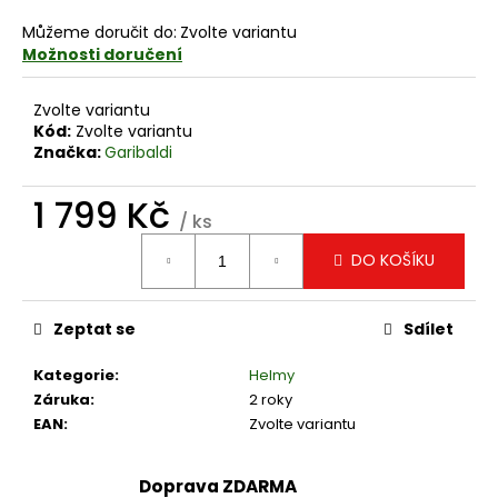
č
u
Můžeme doručit do:
Zvolte variantu
j
Možnosti doručení
e
m
Zvolte variantu
e
Kód:
Zvolte variantu
Značka:
Garibaldi
MUC-
1 799 Kč
OFF
/ ks
NANO
Měrná
TECH
DO KOŠÍKU
cena:
BIKE
CLEANER,
MYCÍ
PROSTŘEDEK,
Zeptat se
Sdílet
1LITR
324
Kategorie
:
Helmy
Kč
Záruka
:
2 roky
EAN
:
Zvolte variantu
Doprava ZDARMA