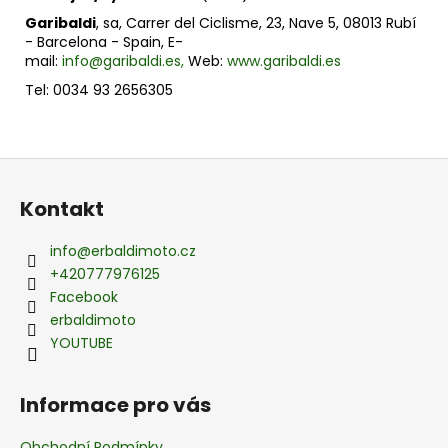
Garibaldi
, sa, Carrer del Ciclisme, 23, Nave 5, 08013 Rubí
- Barcelona - Spain, E-
mail:
info@garibaldi.es,
Web:
www.garibaldi.es
Tel: 0034 93 2656305
Z
á
Kontakt
p
a
info
@
erbaldimoto.cz
t
+420777976125
í
Facebook
erbaldimoto
YOUTUBE
Informace pro vás
Obchodní Podmínky