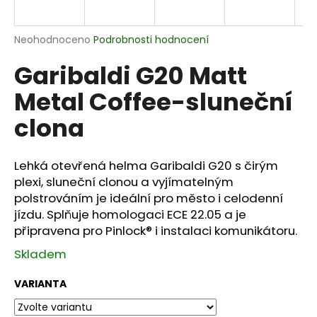
R
a
j
Průměrné
Neohodnoceno
Podrobnosti hodnocení
M
í
hodnocení
Garibaldi G20 Matt
produktu
t
A
je
?
Metal Coffee-sluneční
0,0
z
clona
5
hvězdiček.
Lehká otevřená helma Garibaldi G20 s čirým
HLEDAT
plexi, sluneční clonou a vyjímatelným
polstrováním je ideální pro město i celodenní
jízdu. Splňuje homologaci ECE 22.05 a je
D
připravena pro Pinlock® i instalaci komunikátoru.
o
Skladem
p
o
VARIANTA
r
u