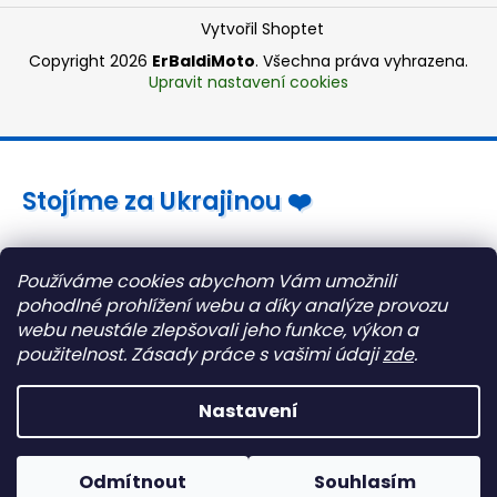
Vytvořil Shoptet
Copyright 2026
ErBaldiMoto
. Všechna práva vyhrazena.
Upravit nastavení cookies
Stojíme za Ukrajinou ❤️
Jak a čím pomoci »
Používáme cookies abychom Vám umožnili
pohodlné prohlížení webu a díky analýze provozu
webu neustále zlepšovali jeho funkce, výkon a
použitelnost.
Zásady práce s vašimi údaji
zde
.
Nastavení
Odmítnout
Souhlasím