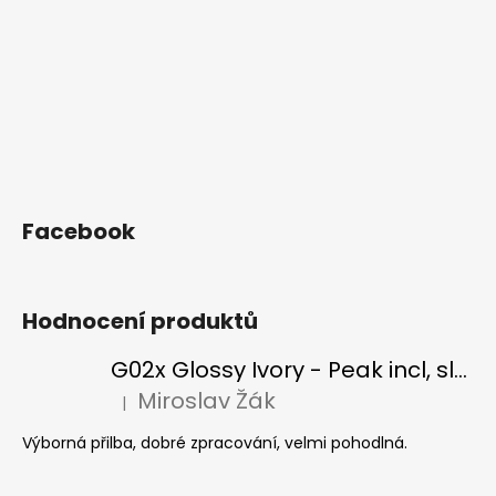
Facebook
Hodnocení produktů
G02x Glossy Ivory - Peak incl, slonová kost
Miroslav Žák
|
Hodnocení produktu je 5 z 5 hvězdiček.
Výborná přilba, dobré zpracování, velmi pohodlná.