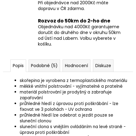
Při objednávce nad 2000Kč máte
dopravu v ČR zdarma.
Rozvoz do 50km do 2-ho dne
Objednávku nad 4000Kč garantujeme
doručit do druhého dne v okruhu 50km
od Ústí nad Labem. Volbu vyberete v
košíku.
Popis
Podobné (5)
Hodnocení
Diskuze
s
kořepina je vyrobena z termoplastického materiálu
měkké vnitřní polstrování - vyjímatelné a pratelné
materiál polstrování je prodyšný a zabraňuje
zapařování
průhledné hledí z úpravou proti poškrábání - lze
fixovat ve 3 polohách - UV ochrana
průhledné hledí lze odebrat a jezdit pouze se
sluneční clonou
sluneční clona s vnějším ovládáním na levé straně -
úprava proti poškrábání