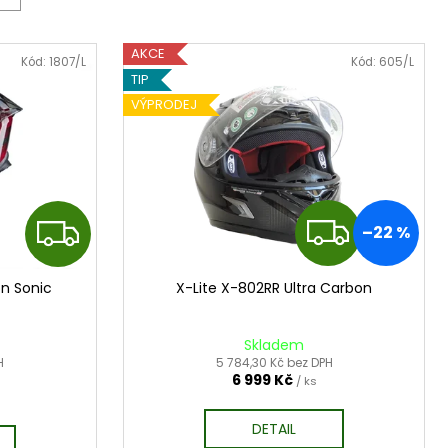
DRY PRIMALOFT-100%
AKCE
Kód:
1807/L
Kód:
605/L
TIP
VÝPRODEJ
Z
Z
–22 %
D
D
on Sonic
X-Lite X-802RR Ultra Carbon
A
A
Skladem
R
R
H
5 784,30 Kč bez DPH
6 999 Kč
/ ks
M
M
DETAIL
A
A