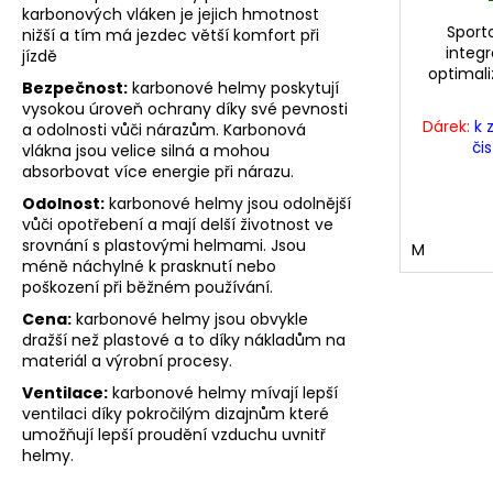
karbonových vláken je jejich hmotnost
Sport
nižší a tím má jezdec větší komfort při
integ
jízdě
optimal
Bezpečnost:
karbonové helmy poskytují
vysokou úroveň ochrany díky své pevnosti
Dárek:
k 
a odolnosti vůči nárazům. Karbonová
či
vlákna jsou velice silná a mohou
absorbovat více energie při nárazu.
Odolnost:
karbonové helmy jsou odolnější
vůči opotřebení a mají delší životnost ve
srovnání s plastovými helmami. Jsou
M
méně náchylné k prasknutí nebo
poškození při běžném používání.
Cena:
karbonové helmy jsou obvykle
dražší než plastové a to díky nákladům na
materiál a výrobní procesy.
Ventilace:
karbonové helmy mívají lepší
ventilaci díky pokročilým dizajnům které
umožňují lepší proudění vzduchu uvnitř
helmy.