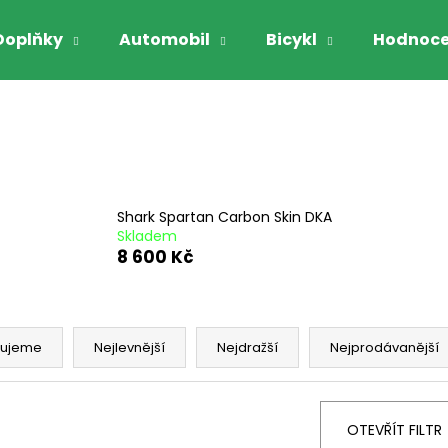
Doplňky
Automobil
Bicykl
Hodnoce
Co potřebujete najít?
HLEDAT
Shark Spartan Carbon Skin DKA
Skladem
8 600 Kč
Doporučujeme
čujeme
Nejlevnější
Nejdražší
Nejprodávanější
OTEVŘÍT FILTR
GARIBALDI VYHŘÍVANÉ RUKAVICE NA
GARIBALDI RUK