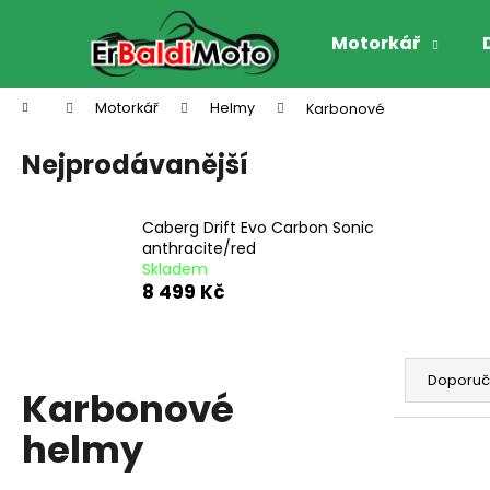
K
Přejít
na
o
Motorkář
obsah
Zpět
Zpět
š
do
do
í
Domů
Motorkář
Helmy
Karbonové
k
obchodu
obchodu
Nejprodávanější
Caberg Drift Evo Carbon Sonic
anthracite/red
Skladem
8 499 Kč
Ř
a
Doporu
Karbonové
z
e
helmy
n
MUC-OFF NANO TECH BIKE CLEANER,