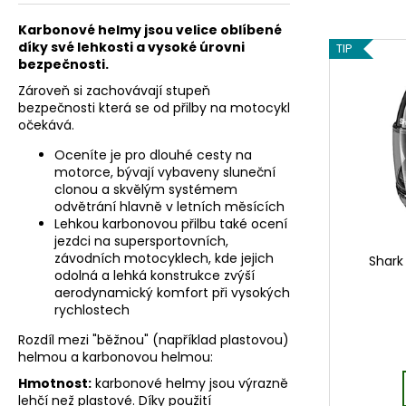
í
MYCÍ PROSTŘEDEK, 1LITR
p
324 Kč
Karbonové helmy jsou velice oblíbené
V
r
díky své lehkosti a vysoké úrovni
TIP
ý
bezpečnosti.
o
p
Zároveň si zachovávají stupeň
d
i
bezpečnosti která se od přilby na motocykl
u
očekává.
s
k
p
Oceníte je pro dlouhé cesty na
t
motorce, bývají vybaveny sluneční
r
ů
clonou a skvělým systémem
o
odvětrání hlavně v letních měsících
d
Lehkou karbonovou přilbu také ocení
jezdci na supersportovních,
u
závodních motocyklech, kde jejich
Shark
k
odolná a lehká konstrukce zvýší
t
aerodynamický komfort při vysokých
rychlostech
ů
Rozdíl mezi "běžnou" (například plastovou)
helmou a karbonovou helmou:
Hmotnost:
karbonové helmy jsou výrazně
lehčí než plastové. Díky použití