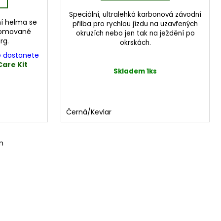
Speciální, ultralehká karbonová závodní
ní helma se
přilba pro rychlou jízdu na uzavřených
enomované
okruzích nebo jen tak na ježdění po
rg.
okrskách.
ě dostanete
Care Kit
Skladem 1ks
Černá/Kevlar
m