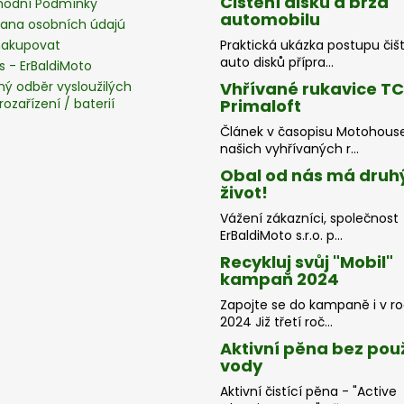
Čištění disků a brzd
odní Podmínky
automobilu
ana osobních údajú
nakupovat
Praktická ukázka postupu čiš
auto disků přípra...
s - ErBaldiMoto
ný odběr vysloužilých
Vhřívané rukavice T
rozařízení / baterií
Primaloft
Článek v časopisu Motohous
našich vyhřívaných r...
Obal od nás má druh
život!
Vážení zákazníci, společnost
ErBaldiMoto s.r.o. p...
Recykluj svůj "Mobil"
kampaň 2024
Zapojte se do kampaně i v r
2024 Již třetí roč...
Aktivní pěna bez použ
vody
Aktivní čistící pěna - "Active