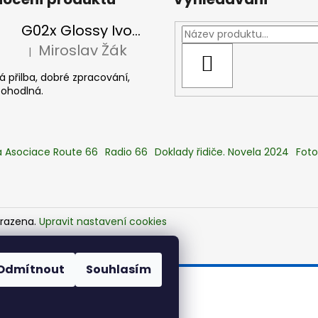
G02x Glossy Ivory - Peak incl, slonová kost
Miroslav Žák
|
Hodnocení produktu je 5 z 5 hvězdiček.
HLEDAT
 přilba, dobré zpracování,
pohodlná.
 Asociace Route 66
Radio 66
Doklady řidiče. Novela 2024
Foto
hrazena.
Upravit nastavení cookies
Odmítnout
Souhlasím