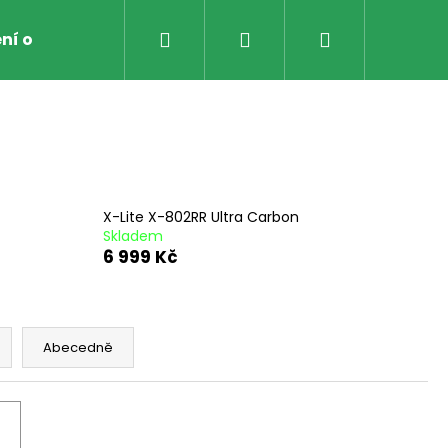
Hledat
Přihlášení
Nákupní
ní obchodu
Obchodní Podmínky
Zpětný odbě
košík
X-Lite X-802RR Ultra Carbon
Skladem
6 999 Kč
Abecedně
AVICE NA MOTO