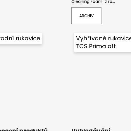
Cleaning Foam" z řa...
ARCHIV
odní rukavice
Vyhřívané rukavic
TCS Primaloft
ocení produktů
Vyhledávání