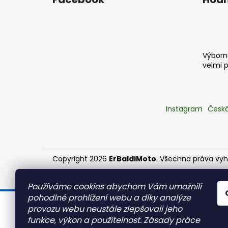
Výborná
velmi 
Instagram
Česká
Copyright 2026
ErBaldiMoto
. Všechna práva vy
Používáme cookies abychom Vám umožnili
pohodlné prohlížení webu a díky analýze
provozu webu neustále zlepšovali jeho
Stojíme za Ukrajinou ❤️
funkce, výkon a použitelnost.
Zásady práce