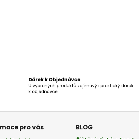
í
p
r
v
k
y
v
ý
p
i
s
u
Dárek k Objednávce
U vybraných produktů zajímavý i praktický dárek
k objednávce.
rmace pro vás
BLOG