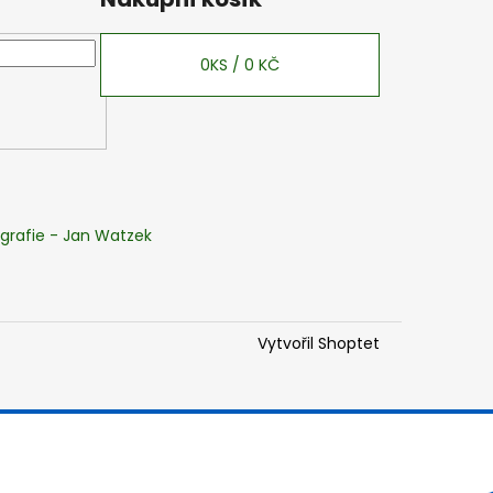
0
KS /
0 KČ
grafie - Jan Watzek
Vytvořil Shoptet