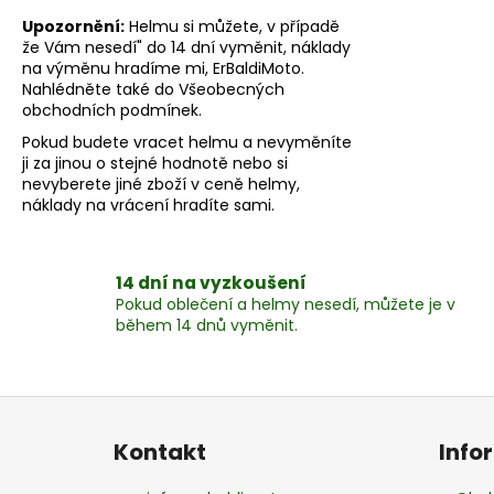
Upozornění:
Helmu si můžete, v případě
že Vám nesedí" do 14 dní vyměnit, náklady
na výměnu hradíme mi, ErBaldiMoto.
Nahlédněte také do Všeobecných
obchodních podmínek.
Pokud budete vracet helmu a nevyměníte
ji za jinou o stejné hodnotě nebo si
nevyberete jiné zboží v ceně helmy,
náklady na vrácení hradíte sami.
14 dní na vyzkoušení
Pokud oblečení a helmy nesedí, můžete je v
během 14 dnů vyměnit.
Z
á
Kontakt
Info
p