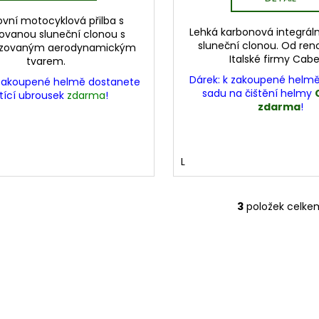
ovní motocyklová přilba s
Lehká karbonová integrál
rovanou sluneční clonou s
sluneční clonou. Od r
izovaným aerodynamickým
Italské firmy Cabe
tvarem.
Dárek: k zakoupené helm
zakoupené helmě dostanete
sadu na čištění helmy
stící ubrousek
zdarma
!
zdarma
!
L
3
položek celke
O
v
l
á
d
a
c