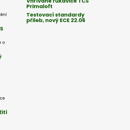
Vhřívané rukavice TCS
Primaloft
Testovací standardy
tění
přileb, nový ECE 22.06
CS
e o
ý
oce
ití