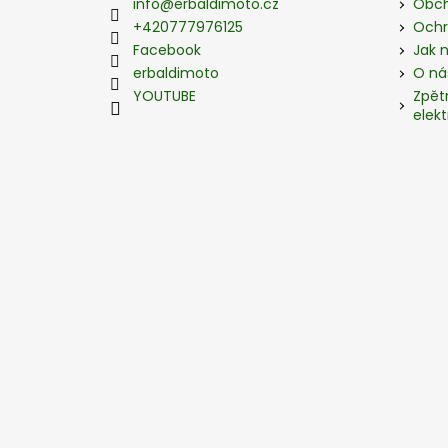
a
info
@
erbaldimoto.cz
Obch
t
+420777976125
Ochr
í
Facebook
Jak 
erbaldimoto
O ná
YOUTUBE
Zpět
elekt