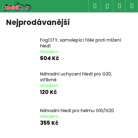
K
Přejít
Hledat
Náku
M
Přihlášen
na
o
obsah
Zpět
Zpět
košík
š
Nejprodávanější
í
C
k
o
FogCITY, samolepící fólie proti mlžení
hledí
p
Skladem
o
604 Kč
t
ř
Náhradní uchycení hledí pro G20,
stříbrné
e
Skladem
b
120 Kč
u
j
Náhradní hledí pro helmu G10/G20
e
Skladem
t
355 Kč
e
n