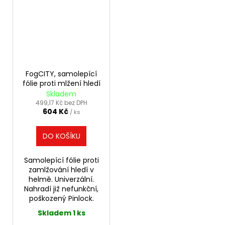
FogCITY, samolepící
fólie proti mlžení hledí
Skladem
499,17 Kč bez DPH
604 Kč
/ ks
DO KOŠÍKU
Samolepící fólie proti
zamlžování hledí v
helmě. Univerzální.
Nahradí již nefunkční,
poškozený Pinlock.
Skladem 1 ks