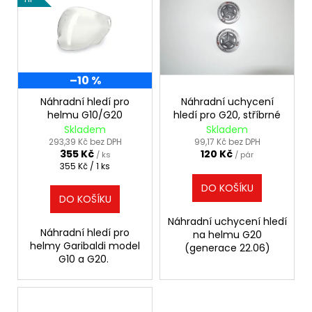
–10 %
Náhradní hledí pro
Náhradní uchycení
helmu G10/G20
hledí pro G20, stříbrné
Skladem
Skladem
293,39 Kč bez DPH
99,17 Kč bez DPH
355 Kč
120 Kč
/ ks
/ pár
Měrná
355 Kč / 1 ks
cena:
DO KOŠÍKU
DO KOŠÍKU
Náhradní uchycení hledí
Náhradní hledí pro
na helmu G20
helmy Garibaldi model
(generace 22.06)
G10 a G20.