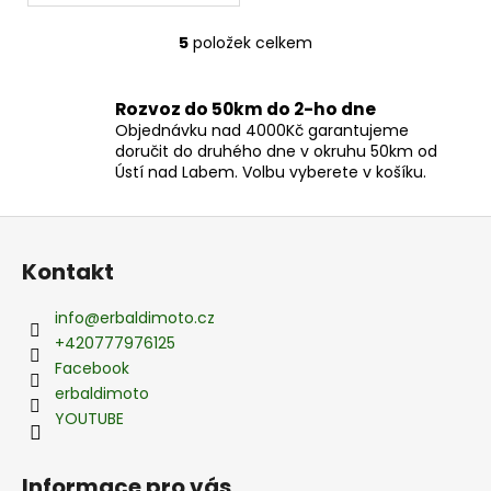
5
položek celkem
O
v
l
Rozvoz do 50km do 2-ho dne
á
Objednávku nad 4000Kč garantujeme
d
doručit do druhého dne v okruhu 50km od
a
Ústí nad Labem. Volbu vyberete v košíku.
c
í
Z
p
á
r
Kontakt
p
v
a
k
info
@
erbaldimoto.cz
t
y
+420777976125
v
í
Facebook
ý
erbaldimoto
p
YOUTUBE
i
s
Informace pro vás
u