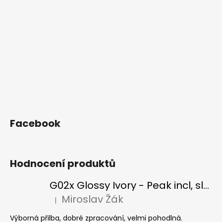
Facebook
Hodnocení produktů
G02x Glossy Ivory - Peak incl, slonová kost
Miroslav Žák
|
Hodnocení produktu je 5 z 5 hvězdiček.
Výborná přilba, dobré zpracování, velmi pohodlná.