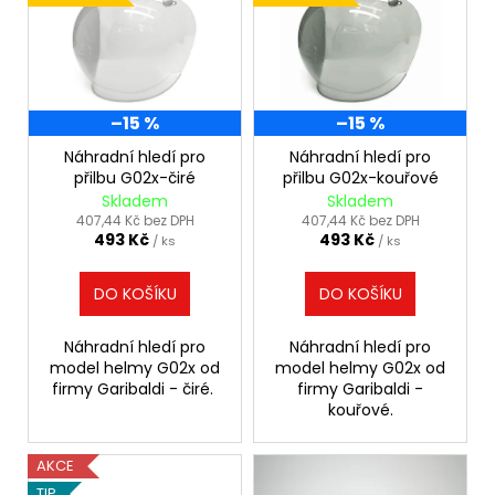
č
p
u
u
i
k
j
s
e
t
m
p
ů
e
–15 %
–15 %
r
o
Náhradní hledí pro
Náhradní hledí pro
přilbu G02x-čiré
přilbu G02x-kouřové
d
GARIBALDI
Skladem
Skladem
VYHŘÍVANÉ
u
407,44 Kč bez DPH
407,44 Kč bez DPH
RUKAVICE
493 Kč
493 Kč
k
/ ks
/ ks
NA
MOTORKU
t
TCS
DO KOŠÍKU
DO KOŠÍKU
ů
PRIMALOFT
MAN
|
Náhradní hledí pro
Náhradní hledí pro
ERBALDIMOTO
model helmy G02x od
model helmy G02x od
4
firmy Garibaldi - čiré.
firmy Garibaldi -
549
kouřové.
Kč
AKCE
TIP