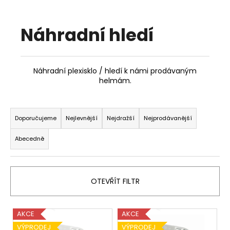
a
j
Náhradní hledí
í
t
?
Náhradní plexisklo / hledí k námi prodávaným
helmám.
Ř
a
HLEDAT
Doporučujeme
Nejlevnější
Nejdražší
Nejprodávanější
z
Abecedně
e
n
D
í
o
OTEVŘÍT FILTR
p
p
o
r
r
V
o
AKCE
AKCE
u
ý
d
VÝPRODEJ
VÝPRODEJ