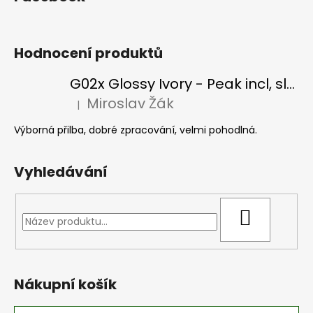
Hodnocení produktů
G02x Glossy Ivory - Peak incl, slonová kost
Miroslav Žák
|
Hodnocení produktu je 5 z 5 hvězdiček.
Výborná přilba, dobré zpracování, velmi pohodlná.
Vyhledávání
HLEDAT
Nákupní košík