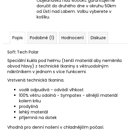
Objednávku nad 4000Kč garantujeme
doručit do druhého dne v okruhu 50km
od Ústí nad Labem. Volbu vyberete v
košíku.
Popis
Podobné (1)
Hodnocení
Diskuze
Soft Tech Polar
Speciální kukla pod helmu (tenší materiál aby neměnila
obvod hlavy) z technické tkaniny s větruodolným
nákrčníkem v jednom s více funkcemi.
Vrstvená technická tkanina.
vodě odpudivá - odvádí vlhkost
100% větru odolná - Sympatex - silnější materiál
kolem krku
prodyšná
lehký materiál
příjemná na dotek
Vhodná pro denní nošení v chladnějším počasí.