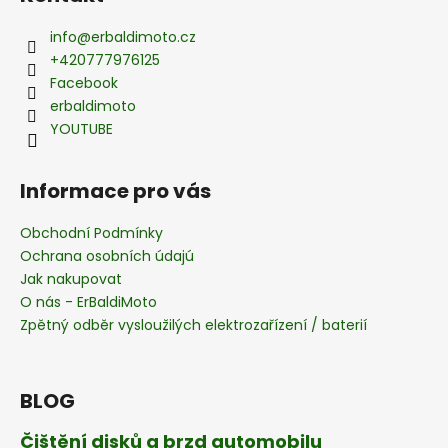
p
a
info
@
erbaldimoto.cz
t
+420777976125
í
Facebook
erbaldimoto
YOUTUBE
Informace pro vás
Obchodní Podmínky
Ochrana osobních údajú
Jak nakupovat
O nás - ErBaldiMoto
Zpětný odběr vysloužilých elektrozařízení / baterií
BLOG
Čištění disků a brzd automobilu