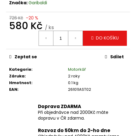
č
Značka:
Garibaldi
u
j
726 Kč
–20 %
e
580 Kč
m
/ ks
Měrná
e
DO KOŠÍKU
cena:
MUC-
Zeptat se
Sdílet
OFF
NANO
TECH
Kategorie
:
Motorkář
BIKE
Záruka
:
2 roky
CLEANER,
MYCÍ
Hmotnost
:
0.1 kg
PROSTŘEDEK,
EAN
:
261011AST02
1LITR
324
Doprava ZDARMA
Kč
Při objednávce nad 2000Kč máte
dopravu v ČR zdarma.
Rozvoz do 50km do 2-ho dne