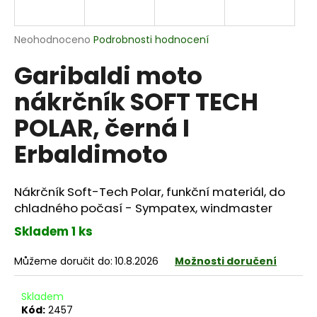
a
j
Průměrné
Neohodnoceno
Podrobnosti hodnocení
í
hodnocení
Garibaldi moto
produktu
t
je
?
nákrčník SOFT TECH
0,0
z
POLAR, černá I
5
hvězdiček.
Erbaldimoto
HLEDAT
Nákrčník Soft-Tech Polar, funkční materiál, do
chladného počasí - Sympatex, windmaster
D
Skladem 1 ks
o
p
Můžeme doručit do:
10.8.2026
Možnosti doručení
o
r
Skladem
u
Kód:
2457