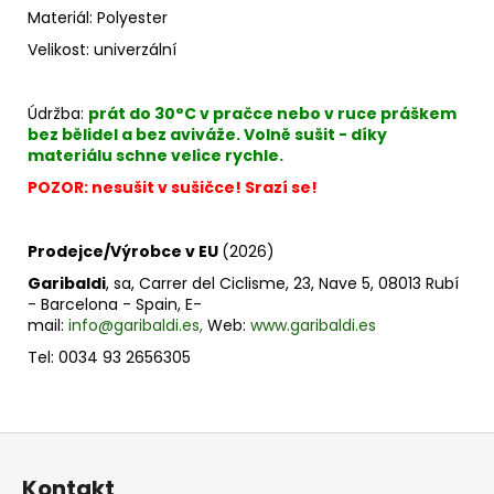
Materiál: Polyester
Velikost: univerzální
Údržba:
prát do 30°C v pračce nebo v ruce práškem
bez bělidel a bez aviváže. Volně sušit - díky
materiálu schne velice rychle.
POZOR: nesušit v sušičce! Srazí se!
Prodejce/Výrobce v EU
(2026)
Garibaldi
, sa, Carrer del Ciclisme, 23, Nave 5, 08013 Rubí
- Barcelona - Spain, E-
mail:
info@garibaldi.es,
Web:
www.garibaldi.es
Tel: 0034 93 2656305
Z
á
Kontakt