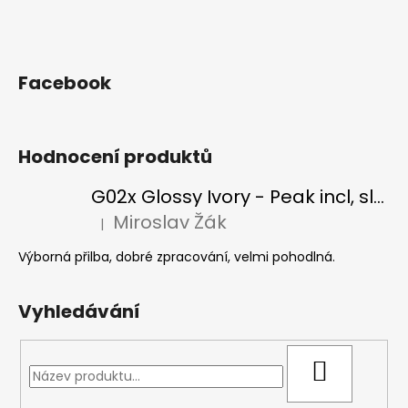
Facebook
Hodnocení produktů
G02x Glossy Ivory - Peak incl, slonová kost
Miroslav Žák
|
Hodnocení produktu je 5 z 5 hvězdiček.
Výborná přilba, dobré zpracování, velmi pohodlná.
Vyhledávání
HLEDAT