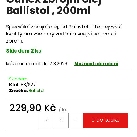
je
a
Ballistol , 200ml
0,0
z
j
5
í
hvězdiček.
Speciální zbrojní olej, od Ballistolu , té nejvyšší
t
kvality pro všechny vnitřní a vnější součástí
?
zbraní.
Skladem 2 ks
Můžeme doručit do:
7.8.2026
Možnosti doručení
HLEDAT
Skladem
Kód:
83/S27
Značka:
Ballistol
D
o
229,90 Kč
/ ks
p
Měrná
o
DO KOŠÍKU
cena:
r
u