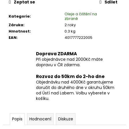
č
Zeptat se
Sdílet
u
j
Oleje a čištění na
Kategorie
:
zbraně
e
Záruka
:
2 roky
m
Hmotnost
:
0.3 kg
e
EAN
:
4017777222005
GARIBALDI
Doprava ZDARMA
TOURLAND
GARI
Při objednávce nad 2000Kč máte
–
dopravu v ČR zdarma.
ZIMNÍ
MOTO
Rozvoz do 50km do 2-ho dne
RUKAVICE
Objednávku nad 4000Kč garantujeme
PRIMALOFT,
doručit do druhého dne v okruhu 50km
ČERNÉ
od Ústí nad Labem. Volbu vyberete v
|
ERBALDIMOTO
košíku.
2
698
Kč
Popis
Hodnocení
Diskuze