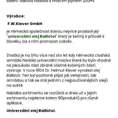
Balení: tlaková nádoba s hnacím plynem 200ml
Výrobce:
F.W.Klever GmbH
je německá společnost kterou nejvíce proslavil její
"
univerzální olej Ballistol
"
který je šetrný k přírodě k
člověku, lze s ním promazat cokoliv.
Značka je na trhu více než sto let kdy německá císařská
armáda hledala univerzální mazivo které by bylo vhodné
na jakoukoliv část zbraně včetně kožených částí
výstroje. V roce 1904 Dr. Helmut Klever vynalezl olej
Ballistol. Ten byl pozitivně přijat jak veřejností, tak
armádou a tak se stal jedním z nejpoužívanějších olejů
na světě.
Nabídka sortimentu se rozrůstá a dnes už v jejich
sortimentu najdeme kolem 80produktů pro různé
aplikace.
Univerzální olej Ballistol.