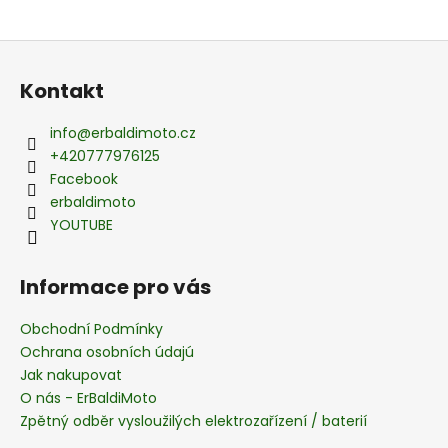
Z
á
Kontakt
p
a
info
@
erbaldimoto.cz
t
+420777976125
í
Facebook
erbaldimoto
YOUTUBE
Informace pro vás
Obchodní Podmínky
Ochrana osobních údajú
Jak nakupovat
O nás - ErBaldiMoto
Zpětný odběr vysloužilých elektrozařízení / baterií