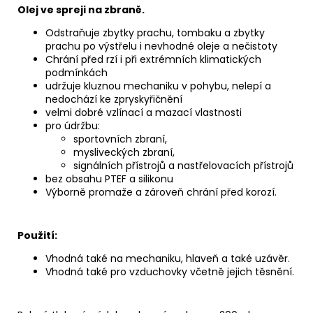
Olej ve spreji na zbraně.
Odstraňuje zbytky prachu, tombaku a zbytky
prachu po výstřelu i nevhodné oleje a nečistoty
Chrání před rzí i při extrémních klimatických
podmínkách
udržuje kluznou mechaniku v pohybu, nelepí a
nedochází ke zpryskyřičnění
velmi dobré vzlínací a mazací vlastnosti
pro údržbu:
sportovních zbraní,
mysliveckých zbraní,
signálních přístrojů a nastřelovacích přístrojů
bez obsahu PTEF a silikonu
Výborně promaže a zároveň chrání před korozí.
Použití:
Vhodná také na mechaniku, hlaveň a také uzávěr.
Vhodná také pro vzduchovky včetně jejich těsnění.