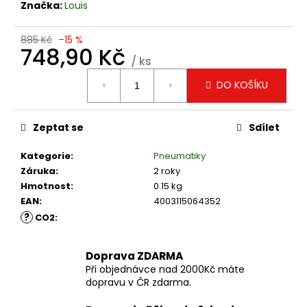
č
Značka:
Louis
u
j
885 Kč
–15 %
e
748,90 Kč
m
/ ks
Měrná
e
DO KOŠÍKU
cena:
MUC-
Zeptat se
Sdílet
OFF
NANO
TECH
Kategorie
:
Pneumatiky
BIKE
Záruka
:
2 roky
CLEANER,
Hmotnost
:
0.15 kg
MYCÍ
PROSTŘEDEK,
EAN
:
4003115064352
1LITR
?
CO2
:
324
Kč
Doprava ZDARMA
Při objednávce nad 2000Kč máte
dopravu v ČR zdarma.