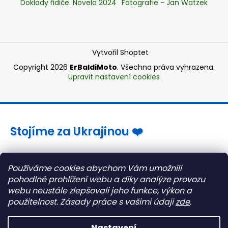
Doklady řidiče. Novela 2024
Fotografie - Jan Watzek
Vytvořil Shoptet
Copyright 2026
ErBaldiMoto
. Všechna práva vyhrazena.
Upravit nastavení cookies
Stojíme za Ukrajinou ❤️
Jak a čím pomoci »
Používáme cookies abychom Vám umožnili
pohodlné prohlížení webu a díky analýze provozu
webu neustále zlepšovali jeho funkce, výkon a
použitelnost.
Zásady práce s vašimi údaji
zde
.
Nastavení