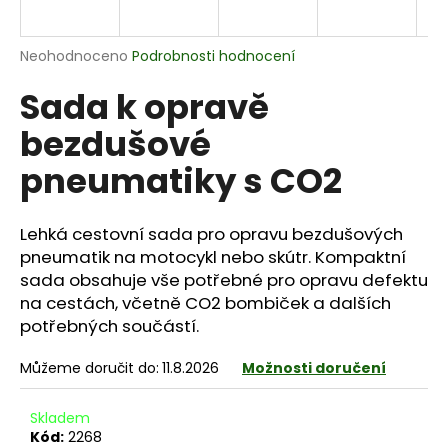
a
j
Průměrné
Neohodnoceno
Podrobnosti hodnocení
í
hodnocení
Sada k opravě
produktu
t
je
?
bezdušové
0,0
z
pneumatiky s CO2
5
hvězdiček.
Lehká cestovní sada pro opravu bezdušových
HLEDAT
pneumatik na motocykl nebo skútr. Kompaktní
sada obsahuje vše potřebné pro opravu defektu
na cestách, včetně CO2 bombiček a dalších
D
potřebných součástí.
o
p
Můžeme doručit do:
11.8.2026
Možnosti doručení
o
r
Skladem
u
Kód:
2268