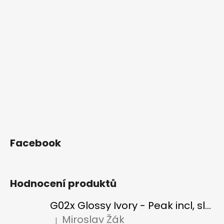
Facebook
Hodnocení produktů
G02x Glossy Ivory - Peak incl, slonová kost
Miroslav Žák
|
Hodnocení produktu je 5 z 5 hvězdiček.