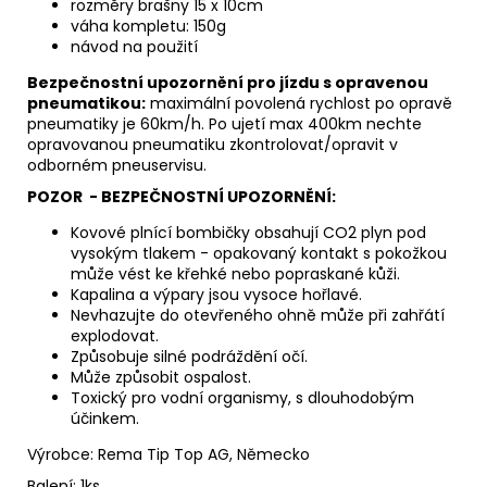
rozměry brašny 15 x 10cm
váha kompletu: 150g
návod na použití
Bezpečnostní upozornění pro jízdu s opravenou
pneumatikou:
maximální povolená rychlost po opravě
pneumatiky je 60km/h. Po ujetí max 400km nechte
opravovanou pneumatiku zkontrolovat/opravit v
odborném pneuservisu.
POZOR - BEZPEČNOSTNÍ UPOZORNĚNÍ:
Kovové plnící bombičky obsahují CO2 plyn pod
vysokým tlakem - opakovaný kontakt s pokožkou
může vést ke křehké nebo popraskané kůži.
Kapalina a výpary jsou vysoce hořlavé.
Nevhazujte do otevřeného ohně může při zahřátí
explodovat.
Způsobuje silné podráždění očí.
Může způsobit ospalost.
Toxický pro vodní organismy, s dlouhodobým
účinkem.
Výrobce: Rema Tip Top AG, Německo
Balení: 1ks