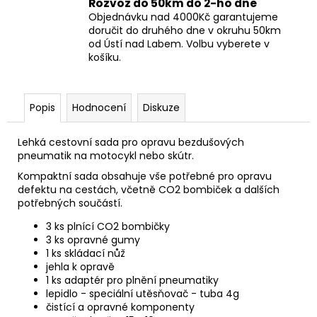
Rozvoz do 50km do 2-ho dne
Objednávku nad 4000Kč garantujeme
doručit do druhého dne v okruhu 50km
od Ústí nad Labem. Volbu vyberete v
košíku.
Popis
Hodnocení
Diskuze
Lehká cestovní sada pro opravu bezdušových
pneumatik na motocykl nebo skútr.
Kompaktní sada obsahuje vše potřebné pro opravu
defektu na cestách, včetně CO2 bombiček a dalších
potřebných součástí.
3 ks plnící CO2 bombičky
3 ks opravné gumy
1 ks skládací nůž
jehla k opravě
1 ks adaptér pro plnění pneumatiky
lepidlo - speciální utěsňovač - tuba 4g
čistící a opravné komponenty