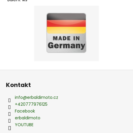
Z
á
Kontakt
p
a
info
@
erbaldimoto.cz
t
+420777976125
í
Facebook
erbaldimoto
YOUTUBE