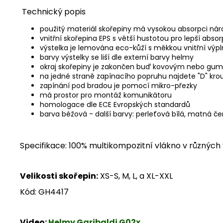
Technický popis
použitý materiál skořepiny má vysokou absorpci nár
vnitřní skořepina EPS s větší hustotou pro lepší abso
výstelka je lemována eco-kůží s měkkou vnitřní výp
barvy výstelky se liší dle externí barvy helmy
okraj skořepiny je zakončen buď kovovým nebo g
na jedné straně zapínacího popruhu najdete "D" kr
zapínání pod bradou je pomocí mikro-přezky
má prostor pro montáž komunikátoru
homologace dle ECE Evropských standardů
barva béžová - další barvy: perleťová bílá, matná čer
Specifikace: 100% multikompozitní vlákno v různých 
Velikosti skořepin:
XS-S, M, L, a XL-XXL
Kód: GH4417
Video:
Helmy Garibaldi G02x