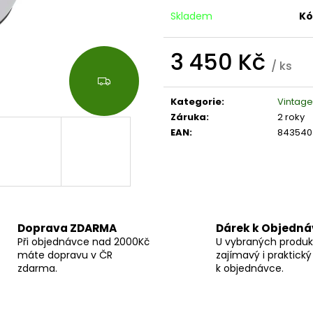
MOTORKU TCS PRIMALOFT MAN |
ULTRATECH OUT
ERBALDIMOTO
VODĚ ODOLNÉ
Skladem
Kó
4 549 Kč
3 450 Kč
3 450 Kč
/ ks
Měrná
Z
cena:
D
Kategorie
:
Vintage
A
Záruka
:
2 roky
R
M
EAN
:
843540
A
Doprava ZDARMA
Dárek k Objedn
Při objednávce nad 2000Kč
U vybraných produk
máte dopravu v ČR
zajímavý i praktický
zdarma.
k objednávce.