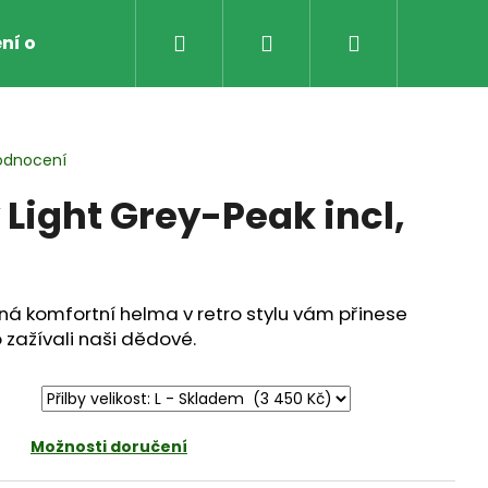
Hledat
Přihlášení
Nákupní
ní obchodu
Obchodní Podmínky
Zpětný odbě
košík
odnocení
Light Grey-Peak incl,
ná komfortní helma v retro stylu vám přinese
 zažívali naši dědové.
Možnosti doručení
AVICE NA MOTO