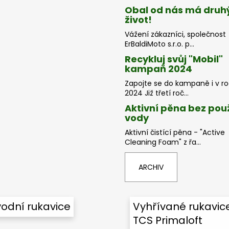
Obal od nás má druh
život!
Vážení zákazníci, společnost
ErBaldiMoto s.r.o. p...
Recykluj svůj "Mobil"
kampaň 2024
Zapojte se do kampaně i v r
2024 Již třetí roč...
Aktivní pěna bez použ
vody
Aktivní čistící pěna - "Active
Cleaning Foam" z řa...
ARCHIV
odní rukavice
Vyhřívané rukavic
TCS Primaloft