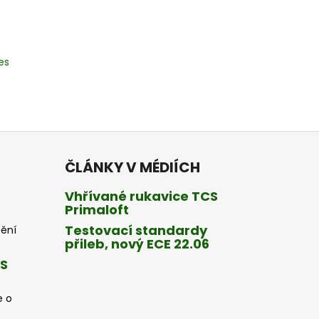
es
ČLÁNKY V MÉDIÍCH
Vhřívané rukavice TCS
Primaloft
Testovací standardy
tění
přileb, nový ECE 22.06
CS
e o