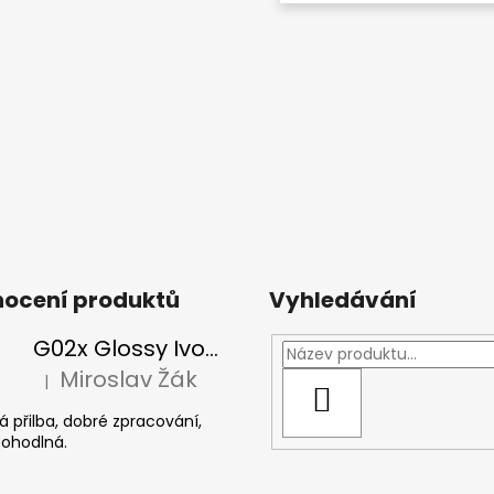
ocení produktů
Vyhledávání
G02x Glossy Ivory - Peak incl, slonová kost
Miroslav Žák
|
Hodnocení produktu je 5 z 5 hvězdiček.
HLEDAT
 přilba, dobré zpracování,
pohodlná.