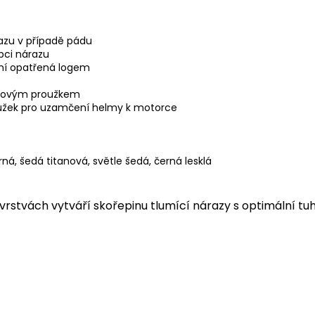
azu v případě pádu
rpci nárazu
lní opatřená logem
umovým proužkem
oužek pro uzamčení helmy k motorce
ná, šedá titanová, světle šedá, černá lesklá
vrstvách vytváří skořepinu tlumící nárazy s optimální tu