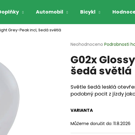
Doplňky
Automobil
Bicykl
Hodnoce
ight Grey-Peak incl, šedá světlá
Co potřebujete najít?
Průměrné
Neohodnoceno
Podrobnosti h
hodnocení
G02x Glossy 
produktu
HLEDAT
je
šedá světlá
0,0
z
5
Doporučujeme
hvězdiček.
Světle šedá lesklá otevře
podobný pocit z jízdy jako
VARIANTA
Můžeme doručit do:
11.8.2026
GARIBALDI VYHŘÍVANÉ RUKAVICE NA
GARIBALDI RUK