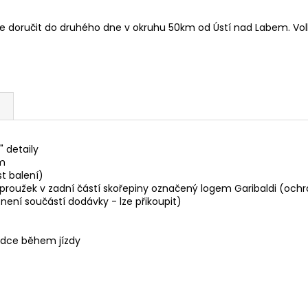
doručit do druhého dne v okruhu 50km od Ústí nad Labem. Volb
 detaily
em
t balení)
 proužek v zadní částí skořepiny označený logem Garibaldi (och
t není součástí dodávky - lze přikoupit)
ezdce během jízdy