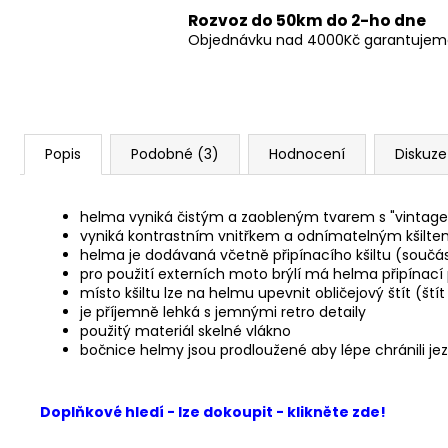
Rozvoz do 50km do 2-ho dne
Objednávku nad 4000Kč garantujeme 
Popis
Podobné (3)
Hodnocení
Diskuze
helma vyniká čistým a zaobleným tvarem s "vintage"
vyniká kontrastním vnitřkem a odnímatelným kšilt
helma je dodávaná včetně připínacího kšiltu (součás
pro použití externích moto brýlí má helma připínací
místo kšiltu lze na helmu upevnit obličejový štít (ští
je příjemně lehká s jemnými retro detaily
použitý materiál skelné vlákno
bočnice helmy jsou prodloužené aby lépe chránili j
Doplňkové hledí - lze dokoupit - klikněte zde!