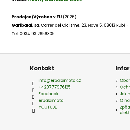
Prodejce/Výrobce v EU
(2026)
Garibaldi
, sa, Carrer del Ciclisme, 23, Nave 5, 08013 Rubí 
Tel: 0034 93 2656305
Z
á
Kontakt
Info
p
a
info
@
erbaldimoto.cz
Obch
t
+420777976125
Ochr
í
Facebook
Jak 
erbaldimoto
O ná
YOUTUBE
Zpět
elekt