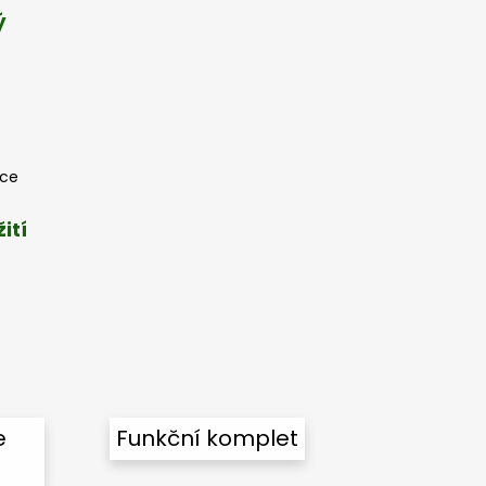
ý
oce
ití
e
Funkční komplet