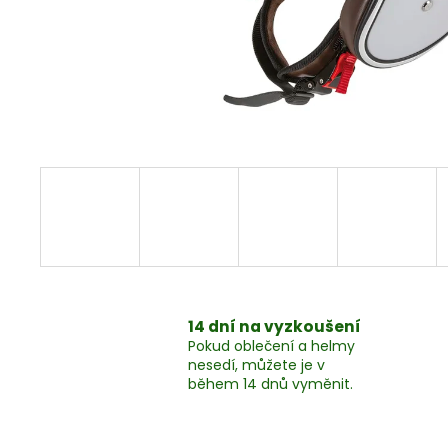
MYCÍ PROSTŘEDEK, 1LITR
324 Kč
14 dní na vyzkoušení
Pokud oblečení a helmy
nesedí, můžete je v
během 14 dnů vyměnit.