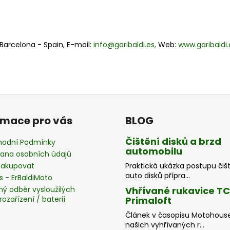
- Barcelona - Spain, E-mail:
info@garibaldi.es,
Web:
www.garibaldi.
rmace pro vás
BLOG
Čištění disků a brzd
odní Podmínky
automobilu
ana osobních údajú
nakupovat
Praktická ukázka postupu čiš
auto disků přípra...
s - ErBaldiMoto
ný odběr vysloužilých
Vhřívané rukavice T
rozařízení / baterií
Primaloft
Článek v časopisu Motohous
našich vyhřívaných r...