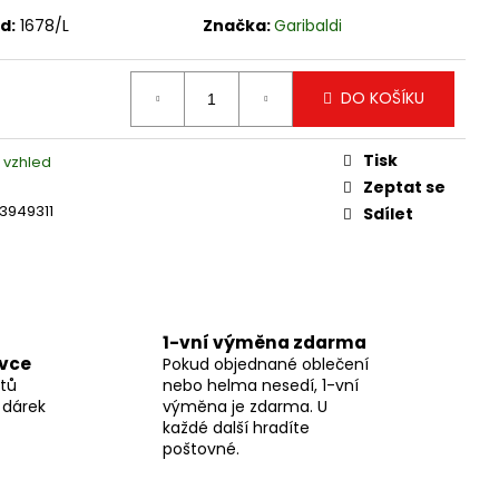
DRY PRIMALOFT-100%
d:
1678/L
Značka:
Garibaldi
DO KOŠÍKU
Tisk
 vzhled
Zeptat se
3949311
Sdílet
1-vní výměna zdarma
ávce
Pokud objednané oblečení
tů
nebo helma nesedí, 1-vní
 dárek
výměna je zdarma. U
každé další hradíte
poštovné.