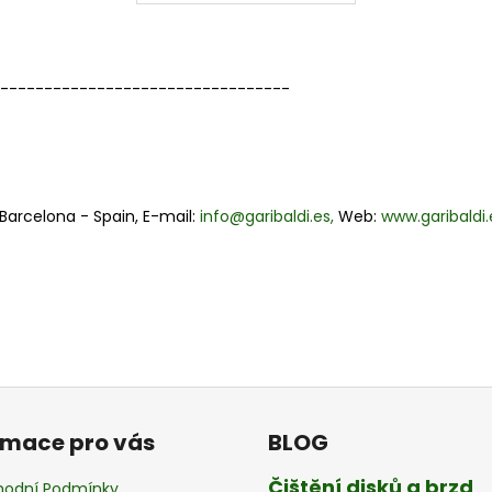
----------------------------------
- Barcelona - Spain, E-mail:
info@garibaldi.es,
Web:
www.garibaldi.
rmace pro vás
BLOG
Čištění disků a brzd
odní Podmínky