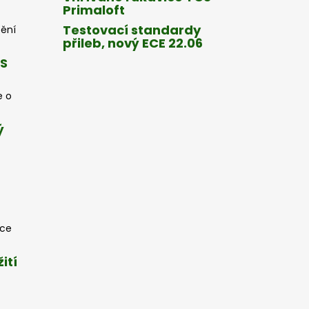
Primaloft
Testovací standardy
tění
přileb, nový ECE 22.06
CS
e o
ý
oce
ití