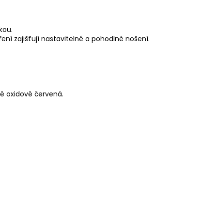
kou.
í zajišťují nastavitelné a pohodlné nošení.
ě oxidově červená.