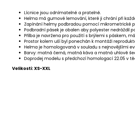
Lícnice jsou odnímatelné a pratelné.
Helma má gumové lemování, které ji chrání při každ
Zapínání helmy podbradou pomocí mikrometrické přez
Podbradní pásek je obalen aby polyester nedráždil 
Přilba je navržena pro použití s ​​brýlemi s páskem,
Prostor kolem uší byl ponechán k montáži reprodukt
Helma je homologovaná v souladu s nejnovějšími evr
Barvy: matná černá, matná káva a matná uhlově še
Doprodej modelu s předchozí homologací 22.05 v t
Velikosti: XS-XXL