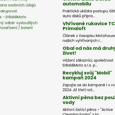
automobilu
ana osobních údajú
nakupovat
Praktická ukázka postupu čiš
auto disků přípra...
s - ErBaldiMoto
ný odběr vysloužilých
Vhřívané rukavice T
rozařízení / baterií
Primaloft
Článek v časopisu Motohous
našich vyhřívaných r...
Obal od nás má druh
život!
Vážení zákazníci, společnost
ErBaldiMoto s.r.o. p...
Recykluj svůj "Mobil"
kampaň 2024
Zapojte se do kampaně i v r
2024 Již třetí roč...
Aktivní pěna bez použ
vody
Aktivní čistící pěna - "Active
Cleaning Foam" z řa...