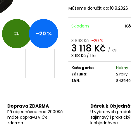
MOTORKU TCS PRIMALOFT MAN |
ULTRATECH OUT
ERBALDIMOTO
VODĚ ODOLNÉ
Můžeme doručit do:
10.8.2026
4 549 Kč
3 450 Kč
Skladem
Kó
–20 %
Z
D
3 898 Kč
–20 %
A
3 118 Kč
/ ks
R
M
Měrná
3 118 Kč / 1 ks
A
cena:
Kategorie
:
Helmy
Záruka
:
2 roky
EAN
:
843540
Doprava ZDARMA
Dárek k Objedn
Při objednávce nad 2000Kč
U vybraných produk
máte dopravu v ČR
zajímavý i praktický
zdarma.
k objednávce.