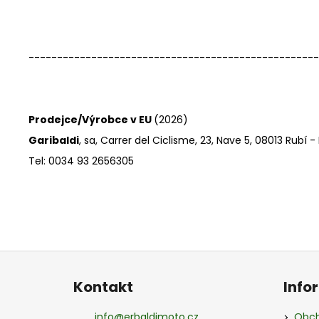
--------------------------------------------------
Prodejce/Výrobce v EU
(2026)
Garibaldi
, sa, Carrer del Ciclisme, 23, Nave 5, 08013 Rubí 
Tel: 0034 93 2656305
Z
á
Kontakt
Info
p
a
info
@
erbaldimoto.cz
Obch