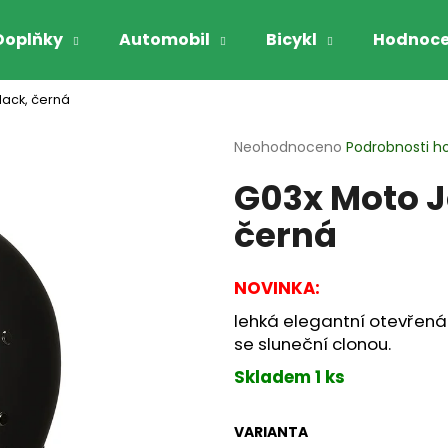
Doplňky
Automobil
Bicykl
Hodnoce
lack, černá
Co potřebujete najít?
Průměrné
Neohodnoceno
Podrobnosti h
hodnocení
G03x Moto J
produktu
HLEDAT
je
černá
0,0
z
5
Doporučujeme
hvězdiček.
NOVINKA:
lehká elegantní otevřená 
se sluneční clonou.
Skladem 1 ks
GARIBALDI VYHŘÍVANÉ RUKAVICE NA
GARIBALDI RUK
VARIANTA