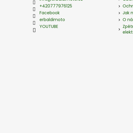
t
+420777976125
Ochr
í
Facebook
Jak 
erbaldimoto
O ná
YOUTUBE
Zpět
elekt