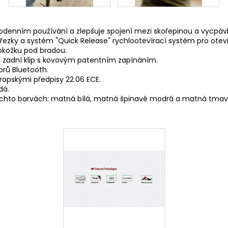
odenním používání a zlepšuje spojení mezi skořepinou a vycpáv
ky a systém "Quick Release" rychlootevírací systém pro otevřen
pokožku pod bradou.
 má zadní klip s kovovým patentním zapínáním.
orů Bluetooth.
opskými předpisy 22.06 ECE.
dá.
ěchto barvách: matná bílá, matná špinavě modrá a matná tmav