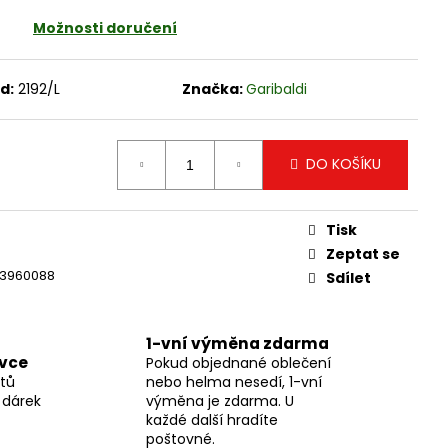
DRY PRIMALOFT-100%
Možnosti doručení
d:
2192/L
Značka:
Garibaldi
DO KOŠÍKU
Tisk
Zeptat se
3960088
Sdílet
1-vní výměna zdarma
ávce
Pokud objednané oblečení
tů
nebo helma nesedí, 1-vní
 dárek
výměna je zdarma. U
každé další hradíte
poštovné.