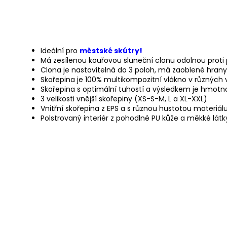
Ideální pro
městské skútry!
Má zesílenou kouřovou sluneční clonu odolnou proti
Clona je nastavitelná do 3 poloh, má zaoblené hrany
Skořepina je 100% multikompozitní vlákno v různých 
Skořepina s optimální tuhostí a výsledkem je hmotno
3 velikosti vnější skořepiny (XS-S-M, L a XL-XXL)
Vnitřní skořepina z EPS a s různou hustotou materiá
Polstrovaný interiér z pohodlné PU kůže a měkké látk