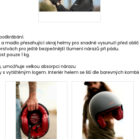
 poškrábání.
 a madlo přesahující okraj helmy pro snadné vysunutí před oblič
vrstvách pro ještě bezpečnější tlumení nárazů při pádu.
st pouze 1 kg.
lu, umožňuje velkou absorpci nárazu
y s vytištěným logem. Interiér helem se liší dle barevných kombi