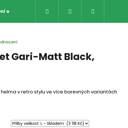
Hledat
Přihlášení
Nákupní
ní obchodu
Obchodní Podmínky
Zpětný odbě
košík
odnocení
et Gari-Matt Black,
helma v retro stylu ve více barevných variantách
AVICE NA MOTO