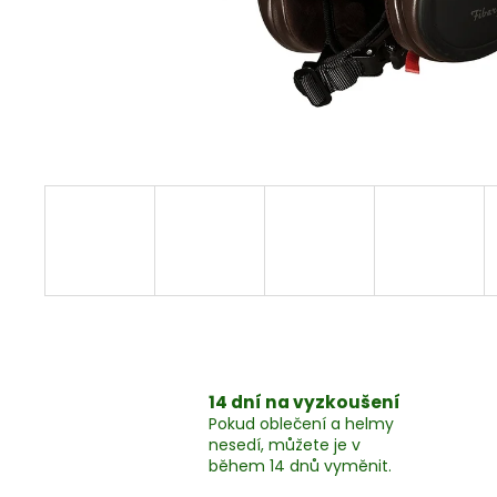
MYCÍ PROSTŘEDEK, 1LITR
324 Kč
14 dní na vyzkoušení
Pokud oblečení a helmy
nesedí, můžete je v
během 14 dnů vyměnit.