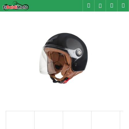
K
Přejít
Hledat
Náku
M
Přihlášen
na
o
obsah
Zpět
Zpět
košík
š
í
C
k
o
p
o
t
ř
e
b
u
j
e
t
e
n