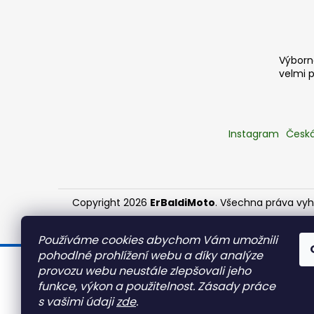
Výborná
velmi 
Instagram
Česká
Copyright 2026
ErBaldiMoto
. Všechna práva vy
Používáme cookies abychom Vám umožnili
pohodlné prohlížení webu a díky analýze
provozu webu neustále zlepšovali jeho
Stojíme za Ukrajinou ❤️
funkce, výkon a použitelnost.
Zásady práce
s vašimi údaji
zde
.