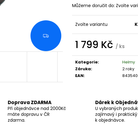
MOTORKU TCS PRIMALOFT MAN |
ULTRATECH OUT
ERBALDIMOTO
VODĚ ODOLNÉ
Můžeme doručit do:
Zvolte var
4 549 Kč
3 450 Kč
Zvolte variantu
K
Z
1 799 Kč
D
/ ks
A
Měrná
R
M
cena:
Kategorie
:
Helmy
A
Záruka
:
2 roky
EAN
:
843540
Doprava ZDARMA
Dárek k Objedn
Při objednávce nad 2000Kč
U vybraných produk
máte dopravu v ČR
zajímavý i praktický
zdarma.
k objednávce.