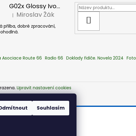
G02x Glossy Ivory - Peak incl, slonová kost
Miroslav Žák
|
Hodnocení produktu je 5 z 5 hvězdiček.
HLEDAT
 přilba, dobré zpracování,
pohodlná.
 Asociace Route 66
Radio 66
Doklady řidiče. Novela 2024
Foto
hrazena.
Upravit nastavení cookies
Odmítnout
Souhlasím