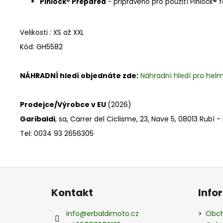
Pinlock® Prepared
- připraveno pro použití Pinlock® fó
Velikosti : XS až XXL
Kód: GH5582
NÁHRADNÍ hledí objednáte zde:
Náhradní hledí pro hel
Prodejce/Výrobce v EU
(2026)
Garibaldi
, sa, Carrer del Ciclisme, 23, Nave 5, 08013 Rubí 
Tel: 0034 93 2656305
Z
á
Kontakt
Info
p
a
info
@
erbaldimoto.cz
Obch