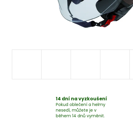
MYCÍ PROSTŘEDEK, 1LITR
324 Kč
14 dní na vyzkoušení
Pokud oblečení a helmy
nesedí, můžete je v
během 14 dnů vyměnit.