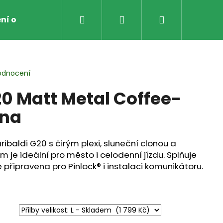
Hledat
Přihlášení
Nákupní
ní obchodu
Obchodní Podmínky
Zpětný odbě
košík
odnocení
20 Matt Metal Coffee-
ona
baldi G20 s čirým plexi, sluneční clonou a
 je ideální pro město i celodenní jízdu. Splňuje
 připravena pro Pinlock® i instalaci komunikátoru.
AVICE NA MOTO