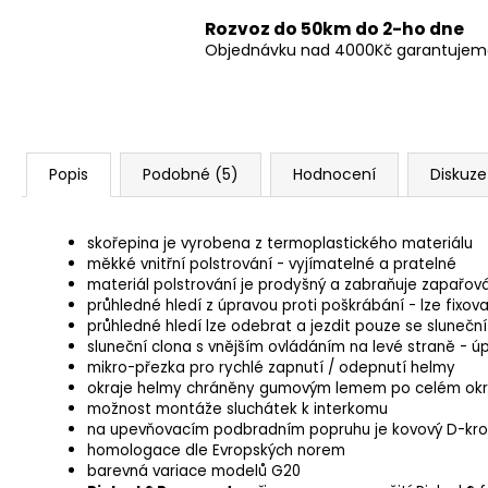
Rozvoz do 50km do 2-ho dne
Objednávku nad 4000Kč garantujeme 
Popis
Podobné (5)
Hodnocení
Diskuze
s
kořepina je vyrobena z termoplastického materiálu
měkké vnitřní polstrování - vyjímatelné a pratelné
materiál polstrování je prodyšný a zabraňuje zapařov
průhledné hledí z úpravou proti poškrábání - lze fixo
průhledné hledí lze odebrat a jezdit pouze se slunečn
sluneční clona s vnějším ovládáním na levé straně - ú
mikro-přezka pro rychlé zapnutí / odepnutí helmy
okraje helmy chráněny gumovým lemem po celém okra
možnost montáže sluchátek k interkomu
na upevňovacím podbradním popruhu je kovový D-krou
homologace dle Evropských norem
barevná variace modelů G20