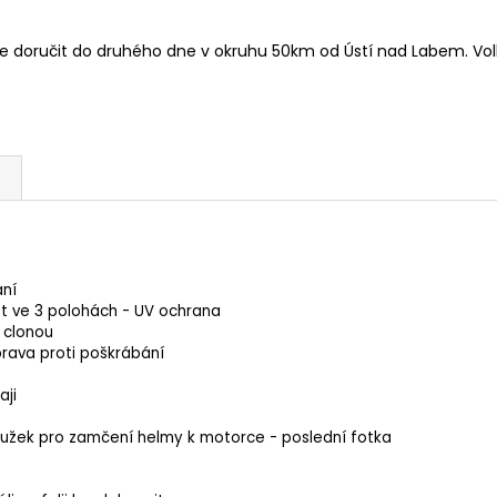
doručit do druhého dne v okruhu 50km od Ústí nad Labem. Volb
ání
vat ve 3 polohách - UV ochrana
í clonou
prava proti poškrábání
ji
žek pro zamčení helmy k motorce - poslední fotka