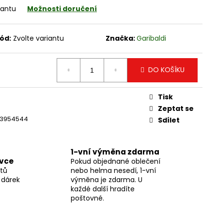
DRY PRIMALOFT-100%
iantu
Možnosti doručení
ód:
Zvolte variantu
Značka:
Garibaldi
DO KOŠÍKU
Tisk
Zeptat se
3954544
Sdílet
1-vní výměna zdarma
ávce
Pokud objednané oblečení
tů
nebo helma nesedí, 1-vní
 dárek
výměna je zdarma. U
každé další hradíte
poštovné.