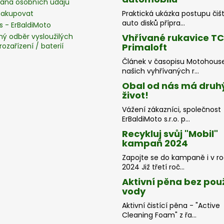
ana osobních údajú
nakupovat
Praktická ukázka postupu čiš
auto disků přípra...
s - ErBaldiMoto
ný odběr vysloužilých
Vhřívané rukavice T
rozařízení / baterií
Primaloft
Článek v časopisu Motohous
našich vyhřívaných r...
Obal od nás má druh
život!
Vážení zákazníci, společnost
ErBaldiMoto s.r.o. p...
Recykluj svůj "Mobil"
kampaň 2024
Zapojte se do kampaně i v r
2024 Již třetí roč...
Aktivní pěna bez použ
vody
Aktivní čistící pěna - "Active
Cleaning Foam" z řa...