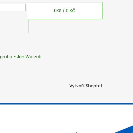
0
KS /
0 KČ
grafie - Jan Watzek
Vytvořil Shoptet