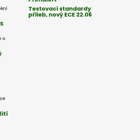
Testovací standardy
tění
přileb, nový ECE 22.06
CS
e o
ý
oce
ití