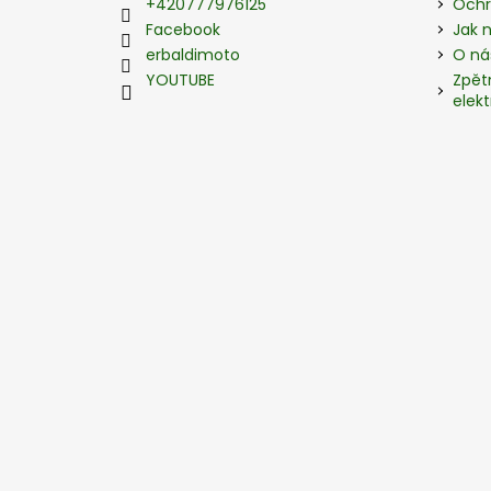
t
+420777976125
Ochr
í
Facebook
Jak 
erbaldimoto
O ná
YOUTUBE
Zpět
elekt