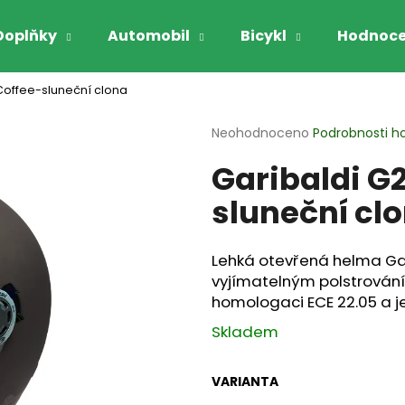
Doplňky
Automobil
Bicykl
Hodnoce
Coffee-sluneční clona
Co potřebujete najít?
Průměrné
Neohodnoceno
Podrobnosti h
hodnocení
Garibaldi G
produktu
HLEDAT
je
sluneční cl
0,0
z
5
Doporučujeme
hvězdiček.
Lehká otevřená helma Gari
vyjímatelným polstrováním
homologaci ECE 22.05 a je
Skladem
VARIANTA
GARIBALDI VYHŘÍVANÉ RUKAVICE NA
GARIBALDI RUK