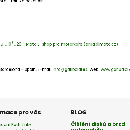
lie - folii lze dokoupit
mu G10/G20 - Moto E-shop pro motorkáře (erbaldimoto.cz)
- Barcelona - Spain, E-mail:
info@garibaldi.es,
Web:
www.garibaldi.
rmace pro vás
BLOG
Čištění disků a brzd
odní Podmínky
automobilu