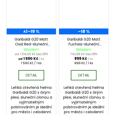
–19 %
–18 %
AŽ
Garibaldi G20 Matt
Garibaldi G20 Matt
Oxid Red-sluneční
Fuchsia-sluneční
clona
clona
Skladem
Skladem
od 1 314,05 Kč bez DPH
742,98 Kč bez DPH
1 590 Kč
899 Kč
od
/ ks
/ ks
Měrná
Měrná
1 590 Kč / 1 ks
899 Kč / 1 ks
cena:
cena:
DETAIL
DETAIL
Lehká otevřená helma
Lehká otevřená helma
Garibaldi G20 s čirým
Garibaldi G20 s čirým
plexi, sluneční clonou a
plexi, sluneční clonou a
vyjímatelným
vyjímatelným
polstrováním je ideální
polstrováním je ideální
pro město i celodenní
pro město i celodenní