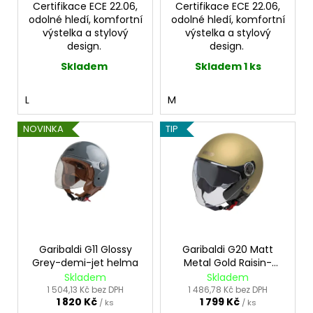
Certifikace ECE 22.06,
Certifikace ECE 22.06,
odolné hledí, komfortní
odolné hledí, komfortní
výstelka a stylový
výstelka a stylový
design.
design.
Skladem
Skladem 1 ks
L
M
NOVINKA
TIP
Garibaldi G11 Glossy
Garibaldi G20 Matt
Grey-demi-jet helma
Metal Gold Raisin-
sluneční clona
Skladem
Skladem
1 504,13 Kč bez DPH
1 486,78 Kč bez DPH
1 820 Kč
1 799 Kč
/ ks
/ ks