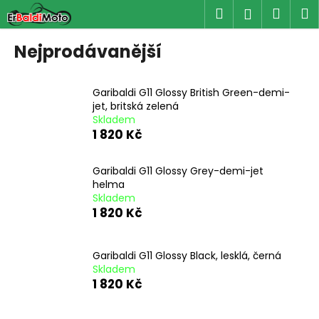
K
Přejít
Hledat
Náku
M
Přihlášen
na
o
obsah
Zpět
Zpět
košík
š
Nejprodávanější
í
C
k
o
Garibaldi G11 Glossy British Green-demi-
jet, britská zelená
p
Skladem
o
1 820 Kč
t
ř
Garibaldi G11 Glossy Grey-demi-jet
helma
e
Skladem
b
1 820 Kč
u
j
Garibaldi G11 Glossy Black, lesklá, černá
e
Skladem
t
1 820 Kč
e
n