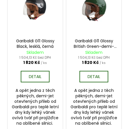
č
p
u
u
i
k
j
s
e
t
m
p
ů
e
r
o
Garibaldi G11 Glossy
Garibaldi G11 Glossy
Black, lesklá, černá
British Green-demi-
d
SADA
jet, britská zelená
Skladem
Skladem
K
u
1 504,13 Kč bez DPH
1 504,13 Kč bez DPH
ČIŠTĚNÍ
1 820 Kč
1 820 Kč
k
/ ks
/ ks
HNACÍCH
ŘETĚZŮ
t
MOTOCYKLŮ
DETAIL
DETAIL
ů
MOTUL
478
A opět jedna z těch
A opět jedna z těch
Kč
pěkných, demi-jet
pěkných, demi-jet
otevřených přileb od
otevřených přileb od
Garibaldi pro teplé letní
Garibaldi pro teplé letní
dny kdy lehký vánek
dny kdy lehký vánek
ovívá tvář při projížďce
ovívá tvář při projížďce
na oblíbené silnici.
na oblíbené silnici.