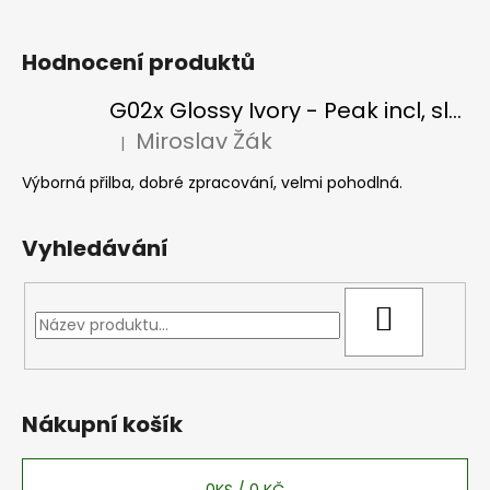
Hodnocení produktů
G02x Glossy Ivory - Peak incl, slonová kost
Miroslav Žák
|
Hodnocení produktu je 5 z 5 hvězdiček.
Výborná přilba, dobré zpracování, velmi pohodlná.
Vyhledávání
HLEDAT
Nákupní košík
0
KS /
0 KČ