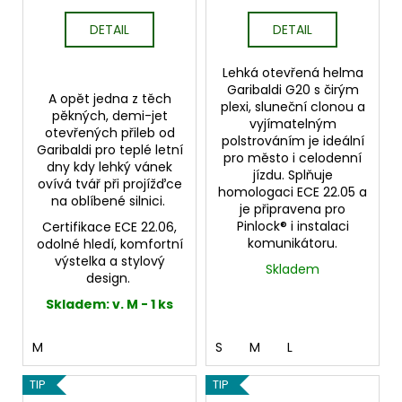
DETAIL
DETAIL
Lehká otevřená helma
Garibaldi G20 s čirým
A opět jedna z těch
plexi, sluneční clonou a
pěkných, demi-jet
vyjímatelným
otevřených přileb od
polstrováním je ideální
Garibaldi pro teplé letní
pro město i celodenní
dny kdy lehký vánek
jízdu. Splňuje
ovívá tvář při projížďce
homologaci ECE 22.05 a
na oblíbené silnici.
je připravena pro
Pinlock® i instalaci
Certifikace ECE 22.06,
komunikátoru.
odolné hledí, komfortní
výstelka a stylový
Skladem
design.
Skladem: v. M - 1 ks
M
S
M
L
TIP
TIP