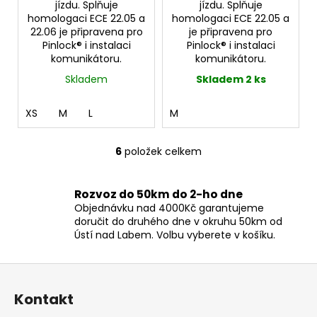
jízdu. Splňuje
jízdu. Splňuje
homologaci ECE 22.05 a
homologaci ECE 22.05 a
22.06 je připravena pro
je připravena pro
Pinlock® i instalaci
Pinlock® i instalaci
komunikátoru.
komunikátoru.
Skladem
Skladem 2 ks
XS
M
L
M
6
položek celkem
O
v
l
Rozvoz do 50km do 2-ho dne
á
Objednávku nad 4000Kč garantujeme
d
doručit do druhého dne v okruhu 50km od
a
Ústí nad Labem. Volbu vyberete v košíku.
c
í
Z
p
á
r
Kontakt
p
v