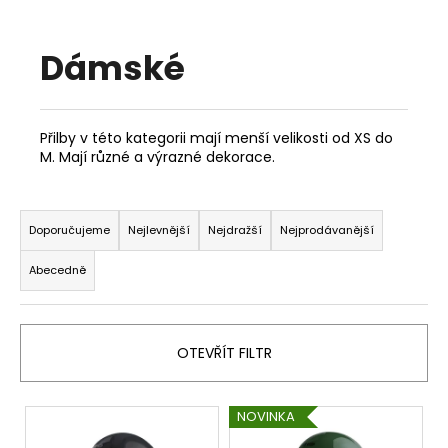
a
j
Dámské
í
t
?
Přilby v této kategorii mají menší velikosti od XS do
M. Mají různé a výrazné dekorace.
Ř
a
HLEDAT
Doporučujeme
Nejlevnější
Nejdražší
Nejprodávanější
z
Abecedně
e
n
D
í
o
OTEVŘÍT FILTR
p
p
o
r
r
V
o
NOVINKA
u
ý
d