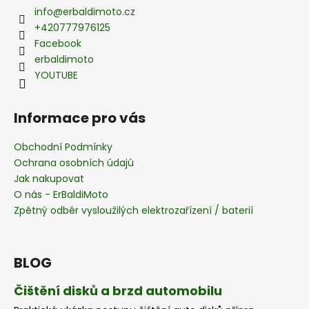
a
k
info
@
erbaldimoto.cz
t
y
+420777976125
v
í
Facebook
ý
erbaldimoto
p
YOUTUBE
i
s
Informace pro vás
u
Obchodní Podmínky
Ochrana osobních údajú
Jak nakupovat
O nás - ErBaldiMoto
Zpětný odběr vysloužilých elektrozařízení / baterií
BLOG
Čištění disků a brzd automobilu